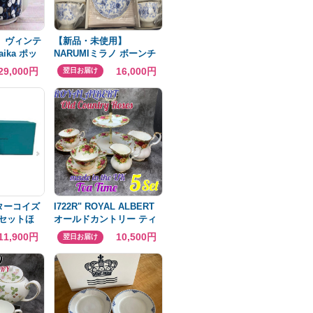
ア】ヴィンテ
【新品・未使用】
aika ポッ
NARUMIミラノ ボーンチ
ャイナ ティーカップ＆ソ
29,000円
16,000円
翌日お届け
ーサー 6客
o. ターコイズ
I722R" ROYAL ALBERT
個セットほ
オールドカントリー ティ
ーセット まとめ
11,900円
10,500円
翌日お届け