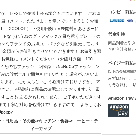
コンビニ前払
すが、1〜2日で発送出来る場合もございます。 ご希望
度コメントいただけますと幸いです♪ よろしくお願
皿（2COLOR） ・使用回数：⭐️未開封⭐️ あさぎーに
代金引換
アートなうねうねのグラフィックが目を惹くプレートの
商品到着と引き
にも様々なブランドのお洋服・バッグなどを販売しており
含む合計金額が￥
計金額からお値引きさせていただきます！ お値引き額
お気軽にコメントください♪ （お値引き額：100
ペイジー前払い
PPY その他ファッション関係→#NeRuCoファッション
以下の金融機関の
使用済みの段ボールで梱包させていただく場合がございま
みずほ銀行 、 
ております。 毛が入らないよう心掛けておりますが、 ア
りそな銀行 、
い。 ⭐︎発送前に商品の確認はしておりますが、 素
すことも あるかもしれません。 ご了承いただきます
Amazon P
まで丁寧な対応を心掛けていきますので、 よろしくお
oppy
・日用品・その他->キッチン・食器->コーヒー・テ
ィーカップ