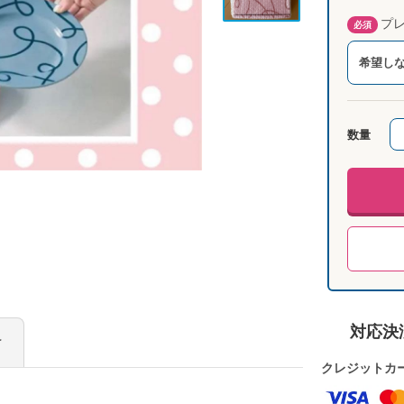
プレ
必須
希望し
数量
対応決
け
クレジットカ