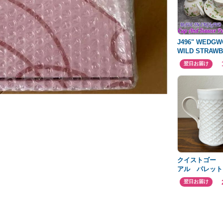
J496" WEDG
WILD STRAW
TEA 3Set
翌日お届け
クイストゴー 
アル パレット
マー
翌日お届け