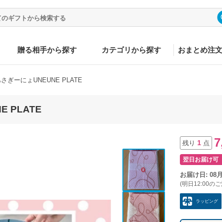
贈る相手から探す
カテゴリから探す
おまとめ注
あさぎーにょUNEUNE PLATE
 PLATE
7
1
残り
点
翌日お届け可
お届け日: 08
(明日12:00の
ラッピング