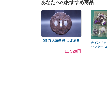
あなたへのおすすめ商品
（鐔 7) 天法鐔 鍔 つば 武具
ナインリッ
ワングー 
11,520円