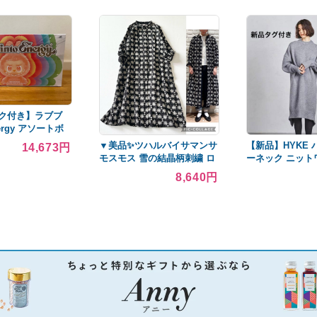
ク付き】ラブブ
nergy アソートボ
OX
▼美品✨ツハルバイサマンサ
【新品】HYKE 
14,673円
モスモス 雪の結晶柄刺繍 ロ
ーネック ニット
ングバンドカラーワンピー
ス 定価¥46,200
8,640円
ス