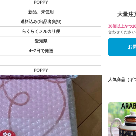
POPPY
新品、未使用
大量注
送料込み(出品者負担)
30個以上かつ
らくらくメルカリ便
合わせください
愛知県
お
4~7日で発送
POPPY
人気商品（ギ