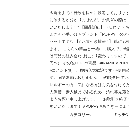
⚠️発送までの日数を長めに設定しておりま
に添えるか分かりませんが、お急ぎの際は一
いいたします^ ^ 【商品詳細】 ・Cセット お
ょさんが手がけるブランド「POPPY」の
セットです♡ 【⭐️お値引き情報⭐️】 他
ます。 こちらの商品と一緒にご購入で、合
は商品の組み合わせにより変わりますので、
円〜） その他POPPY商品→#NeRuCoPO
⭐︎コメント無し、即購入大歓迎です♪ ⭐︎
す。 ⭐︎喫煙者はおりません。 ⭐︎猫を飼っ
レルギーの方、気になる方はお気を付けくださ
人保管・素人検品であるため、汚れ等見落と
ようお願い申し上げます。 お取引き終了
願いいたします！ #POPPY #あさぎーにょ #p
カテゴリー:
キッチン