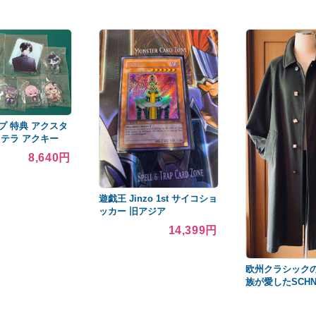
プ 特典 アクスタ
ステラ アクキー
8,640円
遊戯王 Jinzo 1st サイコショ
ッカー 旧アジア
14,399円
欧州クラシック
族が愛したSCHNE
スタムオーダー