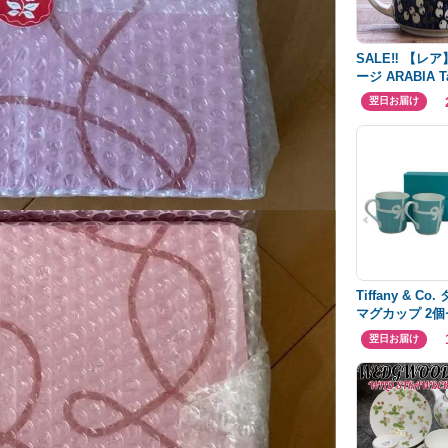
SALE‼︎ 【レ
ージ ARABIA T
ト ティー 器
翌日お届け
Tiffany & C
マグカップ 2
とんど新品
翌日お届け