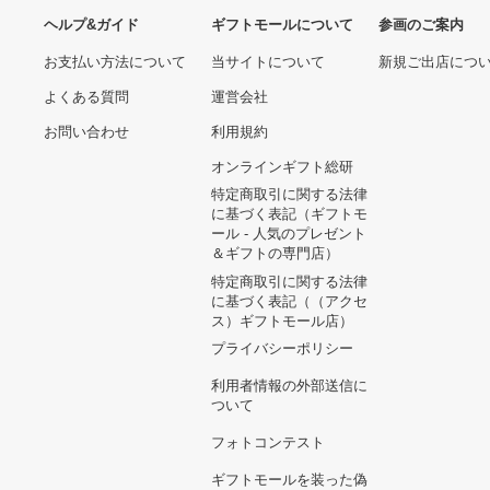
【美品】COACH ショルダ
ーバッグ ソーホー ミニシグ
ネチャー ブラック
16,416円
STRASBURGO ストラスブ
ルゴ コットン シルク ドレ
スワンピース 36
16,704円