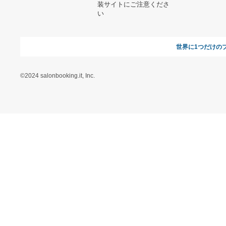
【未使用】C.P. COMPANY
ナイロンジャケット
9,102円
Stussy Skull Wings Pig.
Long Sleeve Tee
9,250円