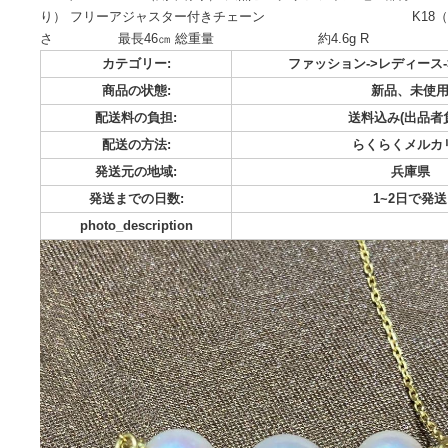
ご覧いただきましてありがとうございます。 赤珊瑚とあこや
ーションピンクサファイアで華やかなネックレスが出来上がり
モンド 0.28（刻印有り） 天然ピンクサファイア
り） フリーアジャスター付きチェーン K18
さ 最長46㎝ 総重量 約4.6g R
カテゴリー:
ファッション->レ
商品の状態:
新品
配送料の負担:
送料込み
配送の方法:
らくら
発送元の地域:
発送までの日数:
1~
photo_description