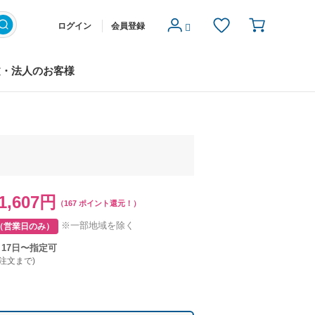
ログイン
会員登録
文・法人のお客様
1,607円
（167 ポイント還元！）
※一部地域を除く
（営業日のみ）
月17日〜指定可
ご注文まで)