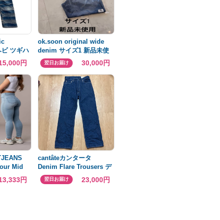
ic
ok.soon original wide
ミヘビ ツギハ
denim サイズ1 新品未使
用
15,000円
30,000円
翌日お届け
JEANS
cantâteカンタータ
our Mid
Denim Flare Trousers デ
ニムパンツ
13,333円
23,000円
翌日お届け