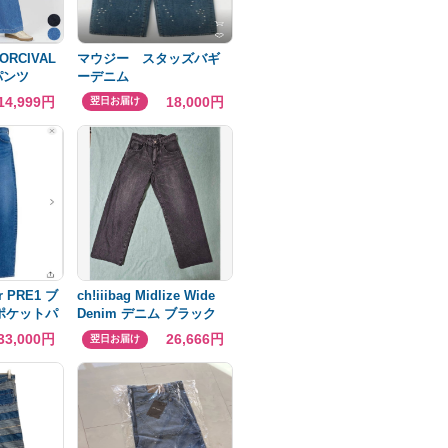
RCIVAL
マウジー スタッズバギ
パンツ
ーデニム
14,999円
18,000円
翌日お届け
 PRE1 ブ
ch!iiibag Midlize Wide
ポケットパ
Denim デニム ブラック
 36
36
33,000円
26,666円
翌日お届け