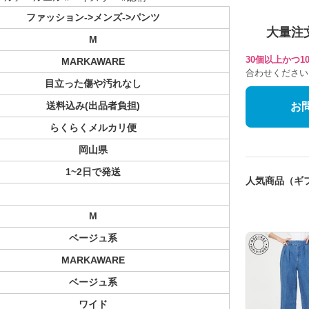
ファッション->メンズ->パンツ
大量注
M
30個以上かつ
MARKAWARE
合わせください
目立った傷や汚れなし
送料込み(出品者負担)
お
らくらくメルカリ便
岡山県
1~2日で発送
人気商品（ギ
M
ベージュ系
MARKAWARE
ベージュ系
ワイド