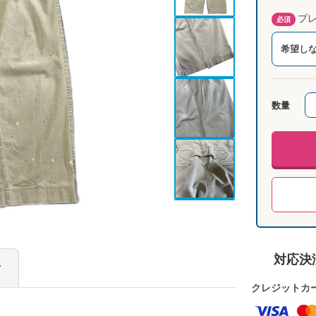
プレ
必須
希望し
数量
対応決
け
クレジットカ