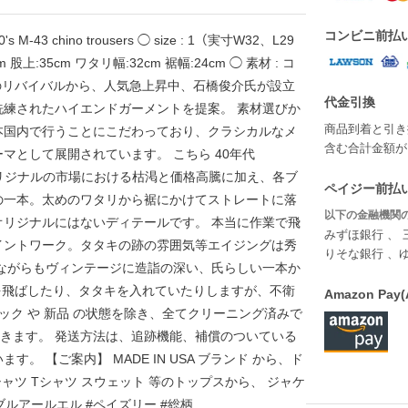
コンビニ前払
 M-43 chino trousers ◯ size : 1（実寸W32、L29
 股上:35cm ワタリ幅:32cm 裾幅:24cm ◯ 素材 : コ
 スタイル のリバイバルから、人気急上昇中、石橋俊介氏が設立
代金引換
の洗練されたハイエンドガーメントを提案。 素材選びか
商品到着と引き
本国内で行うことにこだわっており、クラシカルなメ
含む合計金額が￥
マとして展開されています。 こちら 40年代
。 オリジナルの市場における枯渇と価格高騰に加え、各ブ
ペイジー前払い
の一本。太めのワタリから裾にかけてストレートに落
以下の金融機関の
リジナルにはないディテールです。 本当に作業で飛
みずほ銀行 、 
イントワーク。タタキの跡の雰囲気等エイジングは秀
りそな銀行 、
ながらもヴィンテージに造詣の深い、氏らしい一本か
キを飛ばしたり、タタキを入れていたりしますが、不衛
Amazon P
ック や 新品 の状態を除き、全てクリーニング済みで
頂きます。 発送方法は、追跡機能、補償のついている
 【ご案内】 MADE IN USA ブランド から、ド
の シャツ Tシャツ スウェット 等のトップスから、 ジャケ
ルアールエル #ペイズリー #総柄