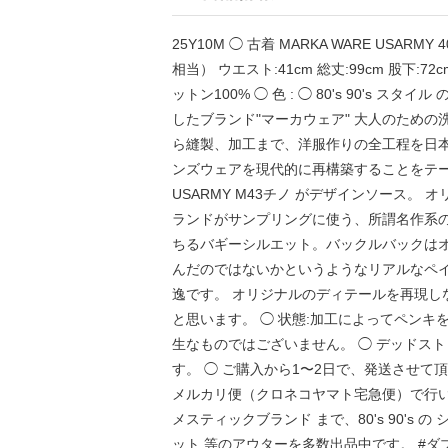
25Y10M ◯ 古着 MARKA WARE USARMY 40's
相当） ウエスト:41cm 総丈:99cm 股下:72cm
ットン100% ◯ 色 : ◯ 80's 90's
したブランド"マーカウェア" 大人のため
ら縫製、加工まで、洋服作りの全工程を日
ンズウェアを現代的に再構築することをテー
USARMY M43チノ がデザインソース
ランドがサンプリングに使う、所謂名作系
ちるバギーシルエット。バックルバックはオ
んだのではないかというようなリアルなペ
逸です。 オリジナルのディテールを再現し
と思います。 ◯ 状態:加工によってペン
生なものではございません。 ◯ デッドスト
す。 ◯ ご購入から1〜2日で、発送させて
メルカリ便（クロネコヤマト宅急便）で行います。
メスティックブランド まで、80's 90's 
ット 等のアウターを多数出品中です。 #ダブ