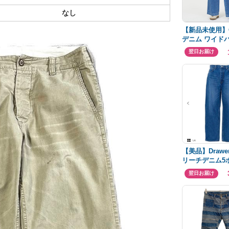
なし
【新品未使用】O
デニム ワイド
翌日お届け
【美品】Drawer
リーチデニム5
ンツ ジーンズ
翌日お届け