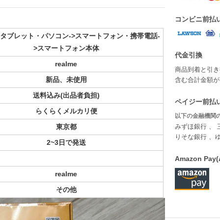
コンビニ前払
タブレット・パソコン->スマートフォン・携帯電話-
>スマートフォン本体
代金引換
realme
商品到着と引き
新品、未使用
含む合計金額が￥
送料込み(出品者負担)
ペイジー前払い
らくらくメルカリ便
以下の金融機関の
東京都
みずほ銀行 、 
りそな銀行 、
2~3日で発送
Amazon P
realme
その他