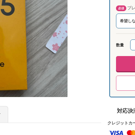
プレ
必須
希望し
数量
対応決
け
クレジットカ