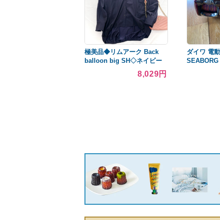
極美品◆リムアーク Back
ダイワ 電
balloon big SH◇ネイビー
SEABORG
38
8,029円