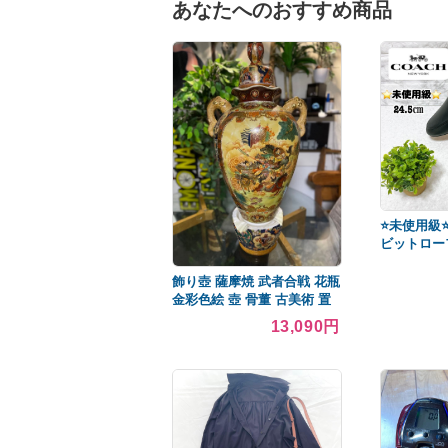
あなたへのおすすめ商品
⭐️未使用級⭐
ビットローファ
㎝ 黒
飾り壺 薩摩焼 武者合戦 花瓶
金彩色絵 壺 骨董 古美術 置
物
13,090円