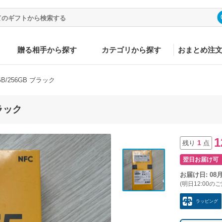
贈る相手から探す
カテゴリから探す
おまとめ注
 8GB/256GB ブラック
ブラック
1
1
残り
点
翌日お届け可
お届け日: 08
(明日12:00の
ラッピング