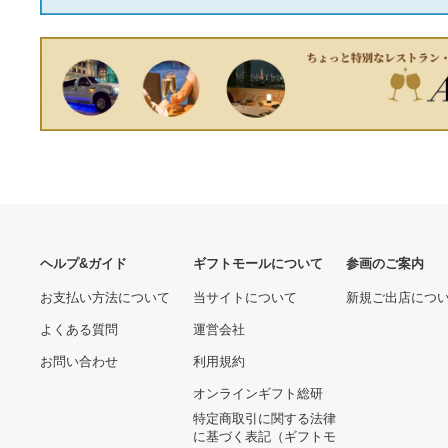
【人気/希少カラー】Stussy
CELINE セリーヌ AVA トリ
ステューシー スケーターマ
オンフキャンバス ハンドバ
ン IST パーカー
ッグ ホワイト
18,016円
57,333円