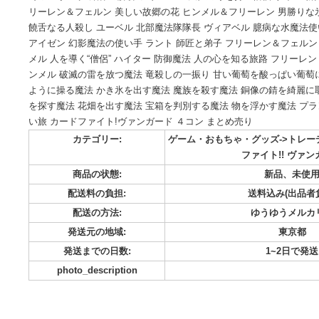
画像の通りです。 以下、各４枚。 一級魔法使い フェルン 魂
村の英雄 シュタルク 幻影鬼の討伐 フェルン 平和な時代の魔
峙 シュタルク 結界の解析 フリーレン 天性の才を持つ僧侶 ザ
リーレン＆フェルン 美しい故郷の花 ヒンメル＆フリーレン 
饒舌なる人殺し ユーベル 北部魔法隊隊長 ヴィアベル 臆病な水
アイゼン 幻影魔法の使い手 ラント 師匠と弟子 フリーレン＆
メル 人を導く“僧侶” ハイター 防御魔法 人の心を知る旅路 フリ
ンメル 破滅の雷を放つ魔法 竜殺しの一振り 甘い葡萄を酸っ
ように操る魔法 かき氷を出す魔法 魔族を殺す魔法 銅像の錆
を探す魔法 花畑を出す魔法 宝箱を判別する魔法 物を浮かす魔
い旅 カードファイト!ヴァンガード ４コン まとめ売り
カテゴリー:
ゲーム・おもちゃ・グッズ-
ファイト!
商品の状態:
新品
配送料の負担:
送料込み
配送の方法:
ゆうゆ