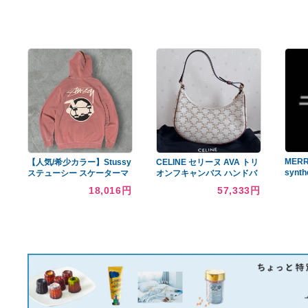
あなたへのおすすめ商品
SEIKO グランドクォーツ 腕
KIORITZ SPEED
時計 レトロ アンティー
SPRAYER SSV1009FSC
ク 動作未確認
1:43
12,999円
9,240円