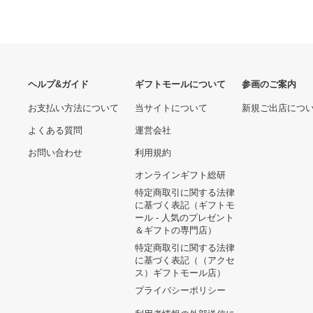
ゼクス z/x アズールレー
ザ モンスターズ ハブアシー
ン 青 ホロまとめセット
ト ぬいぐるみ シリーズ １
アソートボックス
55,000円
18,666円