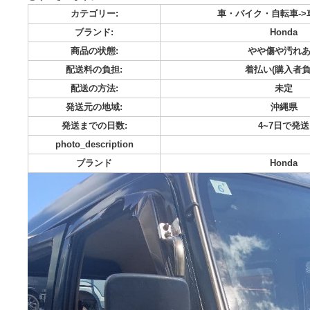
HONDA製のブラックドアミラー 写真の物が全てです。他車
取外しました。 - ブランド: HONDA - タイプ: ドアミラー -
とうございます。
カテゴリー:
車・バイク・自
ブランド:
H
商品の状態:
やや傷
配送料の負担:
着払い(
配送の方法:
発送元の地域:
発送までの日数:
4~
photo_description
ブランド
H