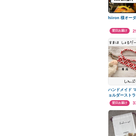
hiiron 様オー
2
翌日お届け
ハンドメイド 
ョルダーストラ
3
翌日お届け