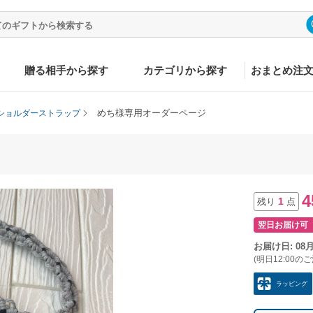
贈る相手から探す
カテゴリから探す
おまとめ注
めち様専用オーダーページ
ショルダーストラップ
4
1
残り
点
翌日お届け可
お届け日: 08
(明日12:00の
ラッピング