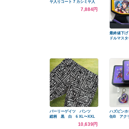
ヤ入りコート 7 カシミヤ入
り S ★未使用に近い★
7,884円
最終値下げ
ドルマスタ
オプション
パーリーゲイツ パンツ
ハズビンホ
総柄 黒 白 6 XL〜XXL
缶B アク
相当 ストレッチ 人気商品
ー 6点セ
10,639円