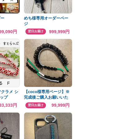
ダー
めち様専用オーダーペー
ジ
99,090円
999,999円
翌日お届け
マクラメ シ
【coco様専用ページ】※
ップ
完成後ご購入お願いいた
します☺︎
33,333円
99,999円
翌日お届け