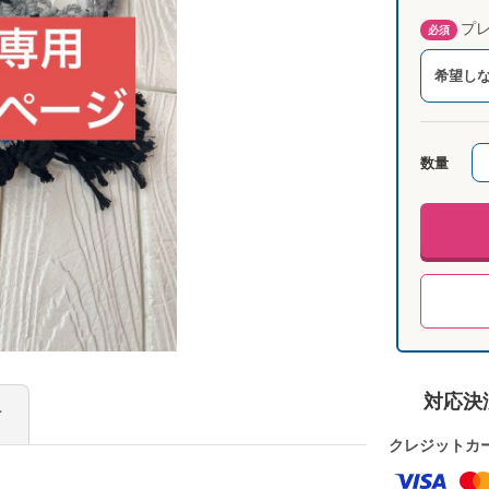
プレ
必須
希望し
数量
対応決
け
クレジットカ