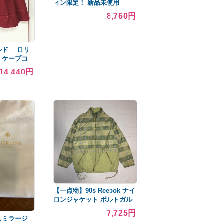
ィン限定！ 新品未使用
8,760円
ルド ロリ
 ケープコ
ポンチョ
14,440円
【一点物】90s Reebok ナイ
ロンジャケット ポルトガル
製 マルチカラー
7,725円
ュミラージ