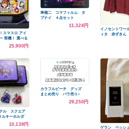
寿嶺二 コマフィルム タ
ブナイ ４点セット
11,324円
イノセントワー
！スマスロ アイ
ィタ 赤ずきん
ー 実機！ 選べる
ート マント 
多数！ 送料無料
赤
25,900円
カラフルピーチ グッズ
まとめ売り バラ売り○
29,250円
テル スクエア
リルキーホルダ
ット
10,139円
ゲラン ペッシ