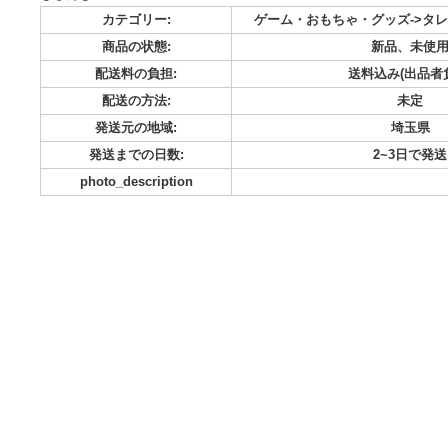
作品：にじさんじ VTuber キャラ：天宮こころ メーカー：フリ
スケール フィギュア 未開封新品です。 正規品です。 宜しくお
じさんじ
カテゴリー:
ゲーム・おもちゃ・グッズ-
商品の状態:
新品
配送料の負担:
送料込み
配送の方法:
発送元の地域:
発送までの日数:
2~
photo_description