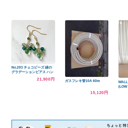
あなたへのおすすめ商品
極美品 イヴサンローラン
人気アガベ チタノタ10種
YSL ショルダーバッグ ネイ
セット
ビー ゴールド金具
26,838円
59,999円