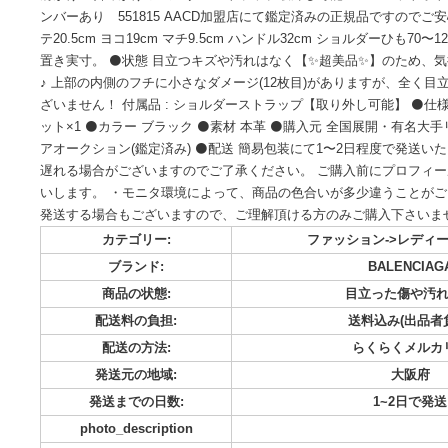
【定価¥128,000】でBALENCIAGAの中でも特に人気の軽く
テム BALENCIAGA EVERYDAY エブリデー ロゴ ロ
肩がけ 斜めがけ ショルダーストラップ取外し可能 500ml
ンバーあり 551815 AACD加盟店にて鑑定済みの正規品です
テ20.5cm ヨコ19cm マチ9.5cm ハンドル32cm ショルダーひも
置き実寸。 ⚫️状態 目立つキズや汚れはなく【✨超美品✨】
♪ 上部の内側のフチに小さなダメージ(12枚目)がありますが
ざいません！ 付属品 : ショルダーストラップ【取り外し可能】
ット×1 ⚫️カラー ブラック ⚫️素材 本革 ⚫️購入元 全国展
アオークション(鑑定済み) ⚫️配送 簡易包装にて1〜2日程度
遅れる場合がございますのでご了承ください。 ご購入前にプ
いします。 ・モニタ環境によって、商品の色合いが多少違う
発送する場合もございますので、ご理解頂ける方のみご購入
カテゴリー:
ファッション->
ブランド:
BALE
商品の状態:
目立った