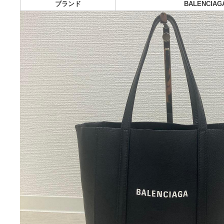
配送料の負担:
送料込み
配送の方法:
らくら
発送元の地域:
発送までの日数:
1~
photo_description
ブランド
BALE