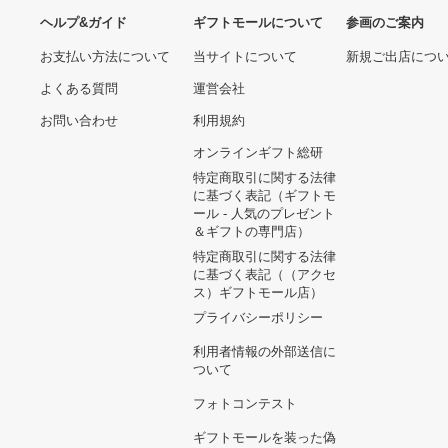
トリプルクロス silverネ
Tocco ソファ カウチ 高
ックレス
級家具 グレー 2人掛けソ
ファ ローテーブル
7,300円
136,500円
myHomeBody 石けん置き
2個 スクエア石けんポケッ
ト 3個
Nintendo Switch 有機ELモ
33,727円
デル ホワイトジョイコン