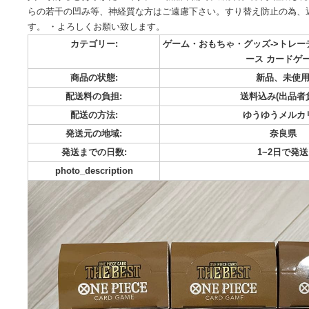
・プレミアムブースター ザベスト 5box ・未開封BOX集
係でコレクション整理すべく出品します。 ・他のBOXも別
買い頂けるとありがたいです。 ・新品未開封。緩衝材で衝撃
らの若干の凹み等、神経質な方はご遠慮下さい。すり替え防
す。 ・よろしくお願い致します。
カテゴリー:
ゲーム・おもちゃ・グッズ-
ース 
商品の状態:
新品
配送料の負担:
送料込み
配送の方法:
ゆうゆ
発送元の地域:
発送までの日数:
1~
photo_description