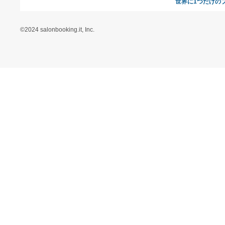
オンラインギフト総研
特定商取引に関する法律
に基づく表記（ギフトモ
ール - 人気のプレゼント
＆ギフトの専門店）
特定商取引に関する法律
に基づく表記（（アクセ
ス）ギフトモール店）
プライバシーポリシー
利用者情報の外部送信に
ついて
フォトコンテスト
ギフトモールを装った偽
装サイトにご注意くださ
い