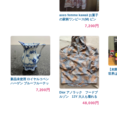
あなたへのおすすめ商品
東京マルイ ガスショット
ガン KSG
14,000円
axes femme kawaii お菓子
の家柄ワンピース(M) ピン
ク
7,200円