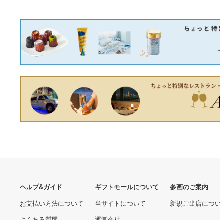
新品未使用 ロイヤルコペン
ハーゲン ブルーフルーテッ
ド フルレース クリーマー
7,200円
Dior アノラック フードブ
ルゾン 13Y 大人も着れる
サイズ
48,000円