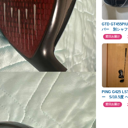
GTD GT455P
バー 別シャフ
翌日お届け
PING G425 
ー S/10.5度
ー付き
翌日お届け