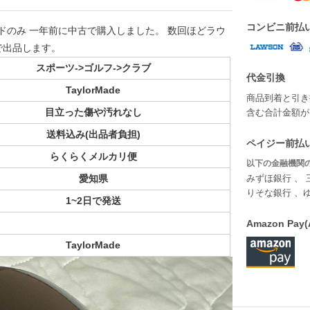
コンビニ前払
ー ヘッドのみ 一年前に中古で購入しました。 数回ほどラウ
で出品します。
スポーツ->ゴルフ->クラブ
代金引換
TaylorMade
商品到着と引き
目立った傷や汚れなし
含む合計金額が￥
送料込み(出品者負担)
ペイジー前払い
らくらくメルカリ便
以下の金融機関の
愛知県
みずほ銀行 、 
りそな銀行 、
1~2日で発送
Amazon P
TaylorMade