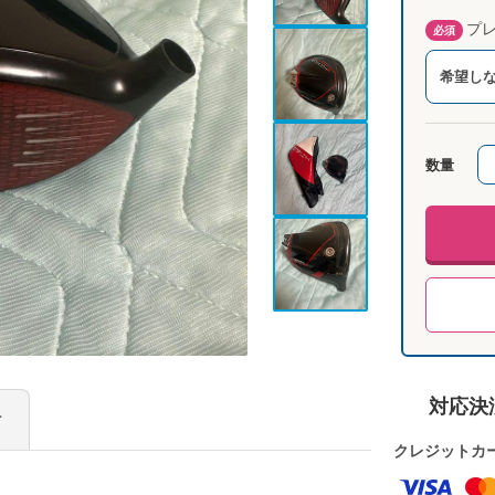
プレ
必須
希望し
数量
対応決
け
クレジットカ