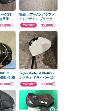
ーグST
美品 ツアーAD グラファ
 短尺仕
イトデザイン ブラック
ク
DI-5 X ドライバー
27,000円
31,000円
翌日お届け
0k 9°
TaylorMade SLDR460S
5S 45.25
レフティ ドライバー 11°
45,000円
11,690円
翌日お届け