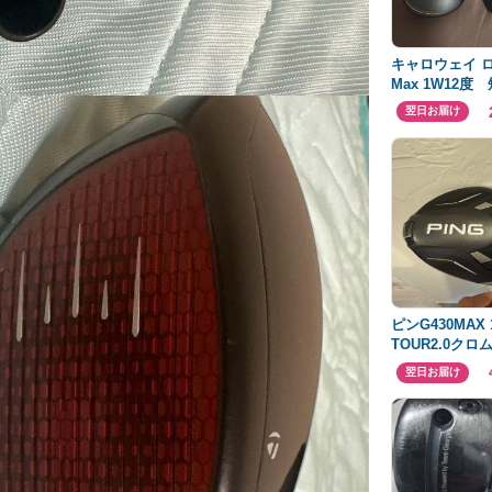
キャロウェイ ロ
Max 1W12度
様 ダースピン
翌日お届け
ピンG430MAX 1
TOUR2.0クロム6
インチ
翌日お届け