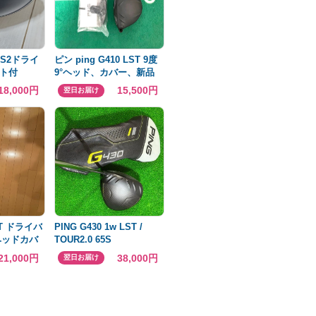
IUS2ドライ
ピン ping G410 LST 9度
ト付
9°ヘッド、カバー、新品
レンチ付
18,000円
15,500円
翌日お届け
LST ドライバ
PING G430 1w LST /
 ヘッドカバ
TOUR2.0 65S
21,000円
38,000円
翌日お届け