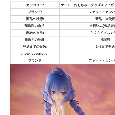
⚠︎オークション9/30 20:05 未開封品です。 諸事情でお金
モノを売ります。 ロキシー・ミグルディア 無職転生 〜異世界行
フィギュア Phat!(ファット・カンパニー)
カテゴリー:
ゲーム・おもちゃ・グッズ-
ブランド:
ファット
商品の状態:
新品
配送料の負担:
送料込み
配送の方法:
らくら
発送元の地域:
発送までの日数:
1~
photo_description
ブランド
ファット