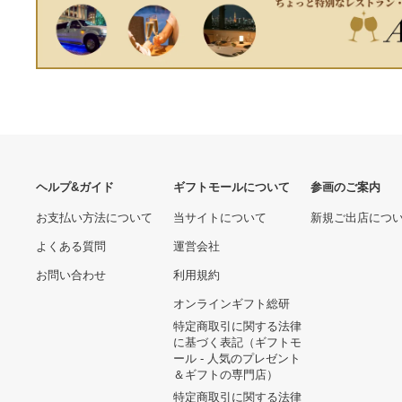
くまのプーさん 鬼 ぬい
当時物 年代物 ウルトラマン
ぐるみ 2体セット おに
シリーズ フィギュア ソフビ
豆まき 雷様 アフロ ベ
箱入り14体
9,191円
12,960円
ビー