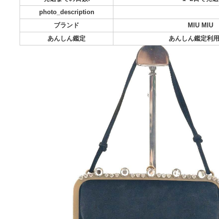
商品の状態:
目立った
配送料の負担:
送料込み
配送の方法:
らくら
発送元の地域:
発送までの日数:
1~
photo_description
ブランド
MI
あんしん鑑定
あんしん