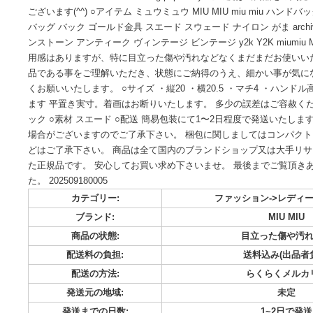
Thank you very much for browsing the product. You can buy it
deals with 100% genuine items. Please feel free to take a look
that have maintained their strong popularity!
ございます(^^) ○アイテム ミュウミュウ MIU MIU miu m
バッグ バック ゴールド金具 スエード スウェード ナイロン がま ar
ンストーン アンティーク ヴィンテージ ビンテージ y2k Y2K miu
用感はありますが、特に目立った傷や汚れなどなくまだまだお
品である事をご理解いただき、状態にご納得のうえ、細かい
くお願いいたします。 ○サイズ ・縦20 ・横20.5 ・マチ4 ・
ます 平置き実寸。着画はお断りいたします。 多少の誤差はご容
ック ○素材 スエード ○配送 簡易包装にて1〜2日程度で発送
場合がございますのでご了承下さい。 梱包に関しましてはコ
どはご了承下さい。 商品は全て国内のブランドショップ又は
た正規品です。 安心してお買い求め下さいませ。 最後まで
た。 202509180005
カテゴリー:
ファッション->
ブランド:
MI