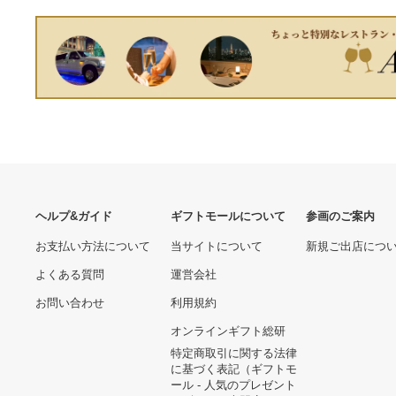
8,190円
12,775円
ACSEINE 化粧品セット
11,400円
⭐︎未開封⭐︎ ユーキャン 世界
名曲紀行 DVD全10巻
15,246円