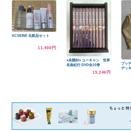
あなたへのおすすめ商品
434 ジャブスアルキヴィオ
38-kT THE RICH
マサッチョ パンツ XXL
classic102 38灯 ミヤビ
W86
MIYABI