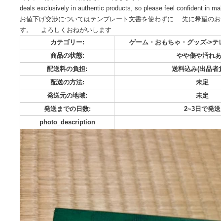
クロノメモリアル クロノ・トリガー クロノクロス スリーブ
とうございます。 クロノトリガーのケース接続部にイタミあ
です。 写真にてご確認お願いいたします。 We offer immediate purca
deals exclusively in authentic products, so please feel confid
お値下げ交渉についてはテンプレート文書を使わずに 先に
す。 よろしくおねがいします
カテゴリー:
ゲーム・おもちゃ・グッ
商品の状態:
やや傷
配送料の負担:
送料込み
配送の方法:
発送元の地域:
発送までの日数:
2~
photo_description