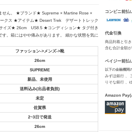
コンビニ前払
ブランド★ Supreme × Martine Rose ×
ークス ★アイテム★ Desert Trek デザートトレック
サイズ★ 26cm US8.5 ★コンディション★ タグ付き
代金引換
です。箱にはやや痛みがあります。 細かな状態を気に
商品到着と引き
含む合計金額が￥
ファッション->メンズ->靴
26cm
ペイジー前払い
SUPREME
以下の金融機関の
みずほ銀行 、 
新品、未使用
りそな銀行 、
送料込み(出品者負担)
Amazon P
未定
佐賀県
2~3日で発送
26cm