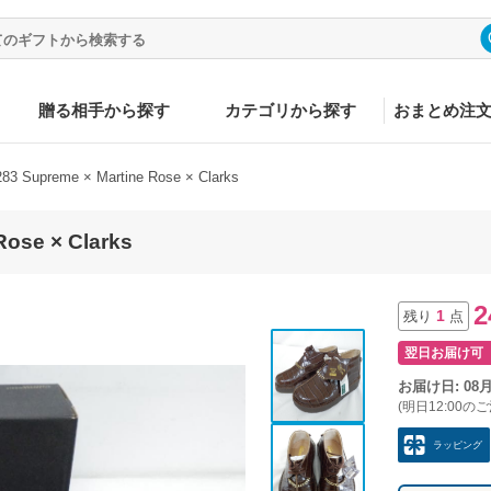
贈る相手から探す
カテゴリから探す
おまとめ注
83 Supreme × Martine Rose × Clarks
Rose × Clarks
2
1
残り
点
翌日お届け可
お届け日: 08
(明日12:00の
ラッピング