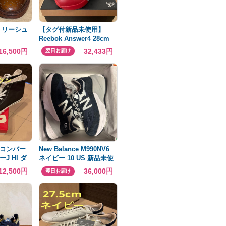
カントリーシュ
【タグ付新品未使用】
Reebok Answer4 28cm
別注
リーボックアンサー4
16,500円
32,433円
翌日お届け
コンバー
New Balance M990NV6
J HI ダ
ネイビー 10 US 新品未使
7.5cm
用
12,500円
36,000円
翌日お届け