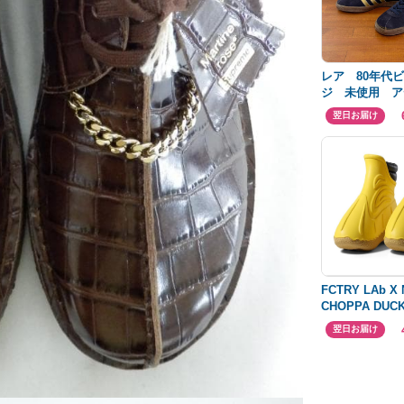
レア 80年代
ジ 未使用 ア
ス ミュンヘ
翌日お届け
27.0cm 482
FCTRY LAb X 
CHOPPA DUC
翌日お届け