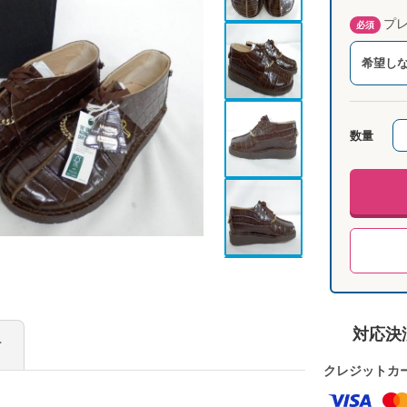
プレ
必須
希望し
数量
対応決
け
クレジットカ