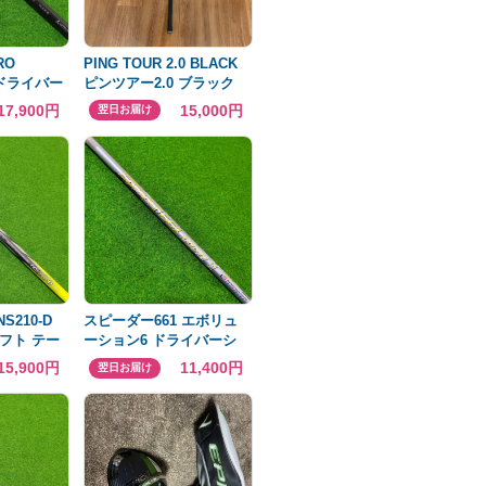
RO
PING TOUR 2.0 BLACK
s ドライバー
ピンツアー2.0 ブラック
ブ
65S
17,900円
15,000円
翌日お届け
NS210-D
スピーダー661 エボリュ
フト テー
ーション6 ドライバーシ
ャフト キャロウェイス
15,900円
11,400円
翌日お届け
リーブ