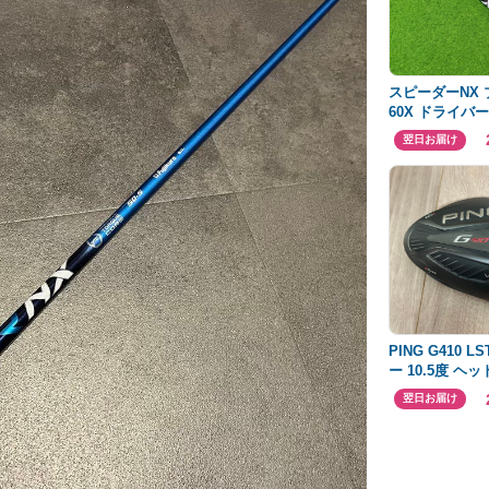
スピーダーNX
60X ドライバ
キャロウェイス
翌日お届け
PING G410 
ー 10.5度 ヘ
き
翌日お届け