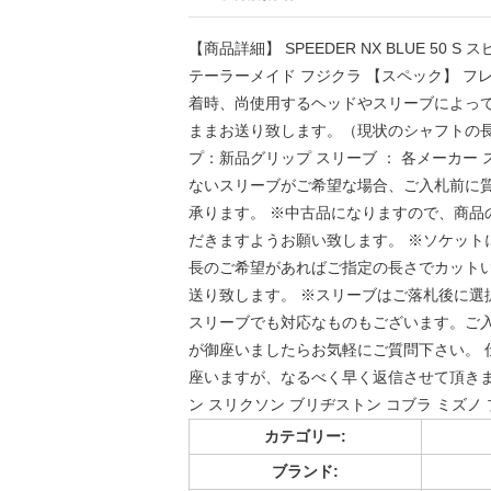
【商品詳細】 SPEEDER NX BLUE 50 S
テーラーメイド フジクラ 【スペック】 フレッ
着時、尚使用するヘッドやスリーブによって
ままお送り致します。（現状のシャフトの長さ
プ：新品グリップ スリーブ ： 各メーカー
ないスリーブがご希望な場合、ご入札前に質
承ります。 ※中古品になりますので、商品
だきますようお願い致します。 ※ソケット
長のご希望があればご指定の長さでカット
送り致します。 ※スリーブはご落札後に選
スリーブでも対応なものもございます。ご入
が御座いましたらお気軽にご質問下さい。 
座いますが、なるべく早く返信させて頂きます
ン スリクソン ブリヂストン コブラ ミズノ 
カテゴリー:
ブランド: