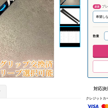
プレ
必須
希望し
数量
対応決
け
クレジットカ