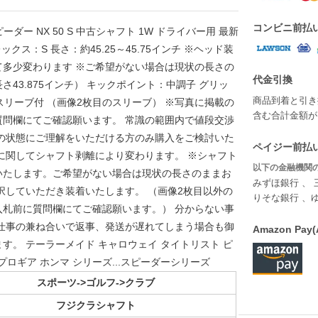
コンビニ前払
 スピーダー NX 50 S 中古シャフト 1W ドライバー用 最新
クス：S 長さ：約45.25～45.75インチ ※ヘッド装
多少変わります ※ご希望がない場合は現状の長さの
代金引換
43.875インチ） キックポイント：中調子 グリッ
商品到着と引き
 スリーブ付 （画像2枚目のスリーブ） ※写真に掲載の
含む合計金額が￥
問欄にてご確認願います。 常識の範囲内で値段交渉
の状態にご理解をいただける方のみ購入をご検討いた
ペイジー前払い
に関してシャフト剥離により変わります。 ※シャフト
以下の金融機関の
いたします。ご希望がない場合は現状の長さのままお
みずほ銀行 、 
択していただき装着いたします。 （画像2枚目以外の
りそな銀行 、
札前に質問欄にてご確認願います。） 分からない事
仕事の兼ね合いで返事、発送が遅れてしまう場合も御
Amazon P
。 テーラーメイド キャロウェイ タイトリスト ピ
プロギア ホンマ シリーズ...スピーダーシリーズ
スポーツ->ゴルフ->クラブ
フジクラシャフト