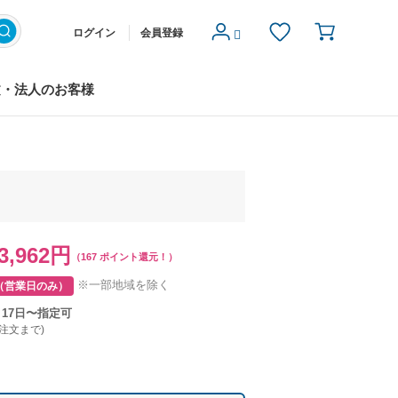
ログイン
会員登録
文・法人のお客様
3,962円
（167 ポイント還元！）
※一部地域を除く
（営業日のみ）
月17日〜指定可
ご注文まで)