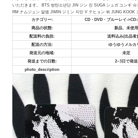
BTS Layover V テヒョン 公開放送 サノク トレカ 2枚 
素人保管になりますので完璧を求める方、神経質な方の購入
入よろしくお願いします。 硬質ケース、防水対策をして、追
いただきます。 BTS 방탄소년단 JIN ジン 진 SUGA シュガ ユ
RM ナムジュン 알엠 JIMIN ジミン 지민 V テヒョン 뷔 JUNG
カテゴリー:
CD・DVD・ブルーレイ
商品の状態:
新品
配送料の負担:
送料込み
配送の方法:
ゆうゆ
発送元の地域:
発送までの日数:
2~
photo_description