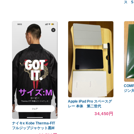
あなたへのおすすめ商品
【手渡し可】245/65冬タイ
ヤ 17×7J +38 PCD114.3 5
穴
SILENT HILL f サイレント
16,560円
ヒルf ps5 特典 アクリルス
タンド
11,200円