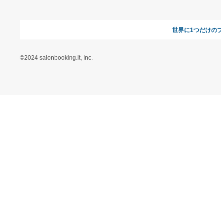
よくある質問
運営会社
お問い合わせ
利用規約
オンラインギフト総研
特定商取引に関する法律
に基づく表記（ギフトモ
ール - 人気のプレゼント
＆ギフトの専門店）
特定商取引に関する法律
に基づく表記（（アクセ
ス）ギフトモール店）
プライバシーポリシー
利用者情報の外部送信に
ついて
フォトコンテスト
ギフトモールを装った偽
装サイトにご注意くださ
い