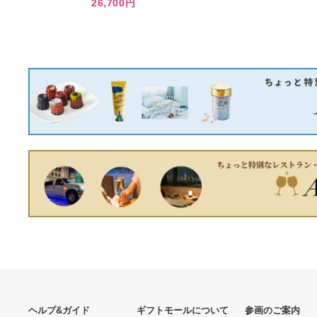
Apple iPad Pro スペースグ
レー 本体 第二世代
128gb
34,450円
ナイキx Kobe Therma-FIT
フルジップジャケット黒M
新品
26,700円