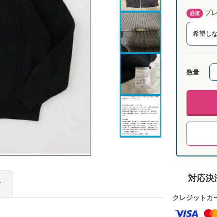
プレ
必須
希望し
数量
対応決
け
クレジットカ