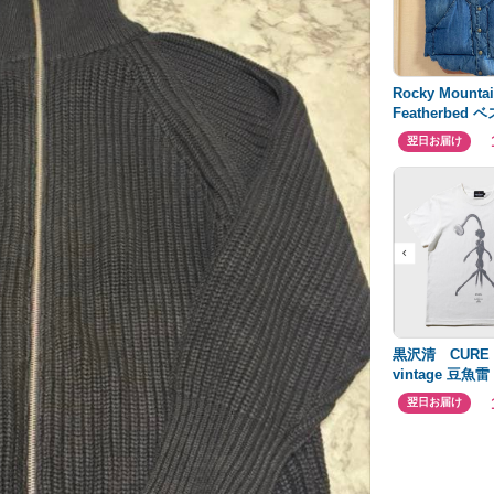
Rocky Mounta
Featherbed 
イズ
翌日お届け
黒沢清 CUR
vintage 豆魚雷
TORCH 映画
翌日お届け