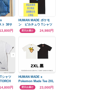
in
HUMAN MADE ポケモ
ベスト 38サ
ン ピカチュウ Tシャツ
XL ブラック
13,800円
24,980円
翌日お届け
E Tシャツ
HUMAN MADE x
 TORCH
Pokemon Made Tee 2XL
サイズ 黒
14,800円
23,000円
翌日お届け