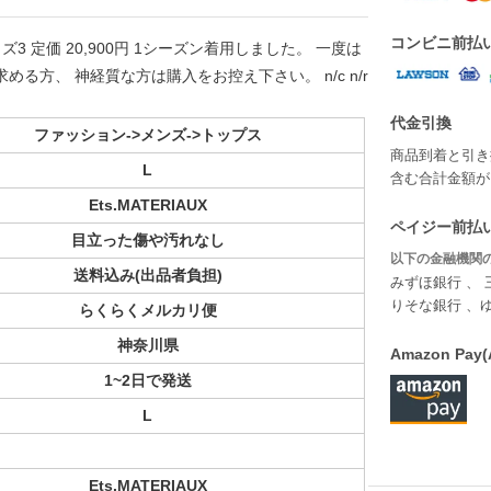
コンビニ前払
3 定価 20,900円 1シーズン着用しました。 一度は
る方、 神経質な方は購入をお控え下さい。 n/c n/r
代金引換
ファッション->メンズ->トップス
商品到着と引き
L
含む合計金額が￥
Ets.MATERIAUX
ペイジー前払い
目立った傷や汚れなし
以下の金融機関の
送料込み(出品者負担)
みずほ銀行 、 
りそな銀行 、
らくらくメルカリ便
神奈川県
Amazon P
1~2日で発送
L
Ets.MATERIAUX