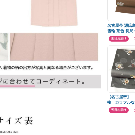
名古屋帯 源氏
雪輪 茶色 長尺 O
翌日お届け
【名古屋帯】 
輪 カラフルな
し 灰色 グ
翌日お届け
洒落帯