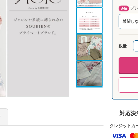
プレ
必須
希望し
数量
対応決
け
クレジットカ