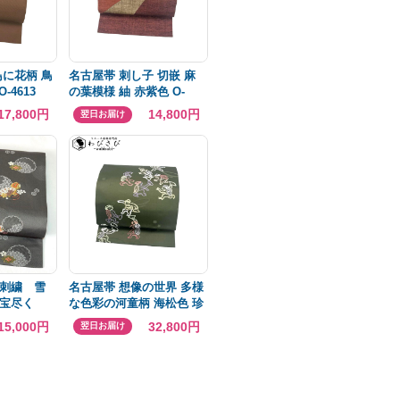
鳥に花柄 鳥
名古屋帯 刺し子 切嵌 麻
-4613
の葉模様 紬 赤紫色 O-
4634
17,800円
14,800円
翌日お届け
刺繍 雪
名古屋帯 想像の世界 多様
宝尽く
な色彩の河童柄 海松色 珍
レー 正絹
柄 O-4636
15,000円
32,800円
翌日お届け