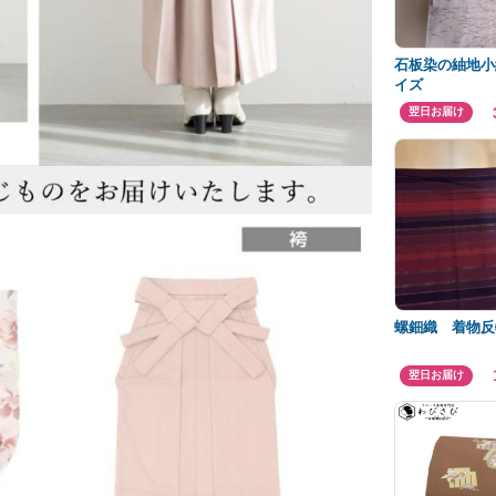
石板染の紬地小
イズ
翌日お届け
螺鈿織 着物反
翌日お届け