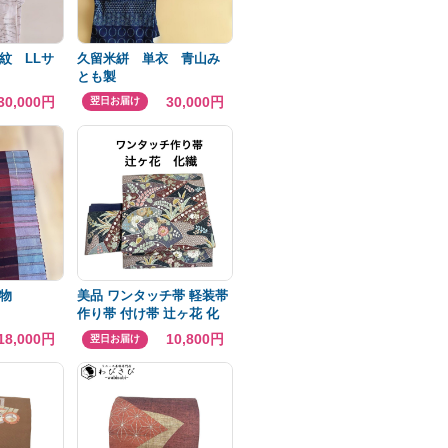
紋 LLサ
久留米絣 単衣 青山み
とも製
30,000円
30,000円
翌日お届け
物
美品 ワンタッチ帯 軽装帯
作り帯 付け帯 辻ヶ花 化
繊
18,000円
10,800円
翌日お届け