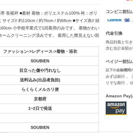
コンビニ前払
帯 長襦袢 ■素材 着物：ポリエステル100% 袴：ポリ
サイズ// 約110cm / 約76cm / 約68cm ■サイズ表// 紐
 153-160cm 小学校卒業式で1回着用のみです。 着物かわい
代金引換
ホームクリーニング済みです。 着用した際見えない部
商品到着と引き
含む合計金額が￥
ファッション->レディース->着物・浴衣
SOUBIEN
ペイジー前払い
目立った傷や汚れなし
以下の金融機関の
みずほ銀行 、 
送料込み(出品者負担)
りそな銀行 、
らくらくメルカリ便
Amazon P
京都府
1~2日で発送
SOUBIEN