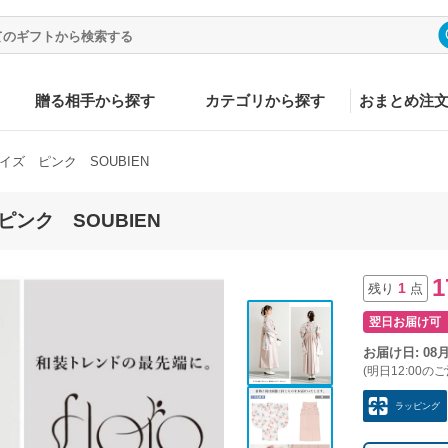
贈る相手から探す
カテゴリから探す
おまとめ注
イズ ピンク SOUBIEN
ンク SOUBIEN
1
1
残り
点
翌日お届け可
お届け日: 08
(明日12:00の
ラッピング