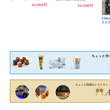
あなたへのおすすめ商品
Pheeta フィータ ブラウス
長袖 刺繍 綿 生成り チュニ
ック ピンタック
9,804円
①僕のヒーローアカデミ
ア フィギュア まとめ売
り 51個
40,444円