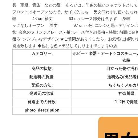
★船長の衣裳として、舞台稽古、本番と4回使用後 クリーニ
とブローチは付きません) ★赤と黒の軍服風コスチューム、金
プレ コスチューム 衣裳 衣装 余興 ミュージカル 
長 軍服 貴族 などの役 あるいは、印象の強いジャケッ
フロントはオープンなので、サイズ的にも 男女問わずお使
幅 43 cm 袖丈 63 cm レース部分は含まず 
ックなしオープン 着丈 97 cm - 色: エンジと黒 - デザ
飾: 金色のフリンジとレース - 袖: レース付きの長袖 - 特徴:
後ろ: シンプルなデザイン ★ご質問がありましたら、お気軽
発送致します ◆他にも色々出品しております #こまりの店
カテゴリー:
ホビー・楽器・アート->コ
商品の状態:
目立った
配送料の負担:
送料込み
配送の方法:
らくら
発送元の地域:
神