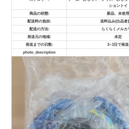
ベイブレードX ドランアークS2-70K メタルコード:ブルー 2
がし100名限定 当選品です 新品未開封になります よろしく
カテゴリー:
ゲーム・おもちゃ・グッズ-
シ
商品の状態:
新品
配送料の負担:
送料込み
配送の方法:
らくら
発送元の地域:
発送までの日数:
2~
photo_description