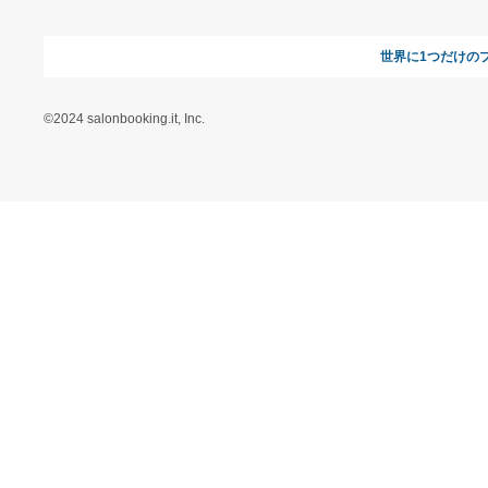
ヘルプ&ガイド
ギフトモールについて
参画のご
お支払い方法について
当サイトについて
新規ご出
よくある質問
運営会社
お問い合わせ
利用規約
オンラインギフト総研
特定商取引に関する法律
に基づく表記（ギフトモ
ール - 人気のプレゼント
＆ギフトの専門店）
特定商取引に関する法律
に基づく表記（（アクセ
ス）ギフトモール店）
プライバシーポリシー
利用者情報の外部送信に
ついて