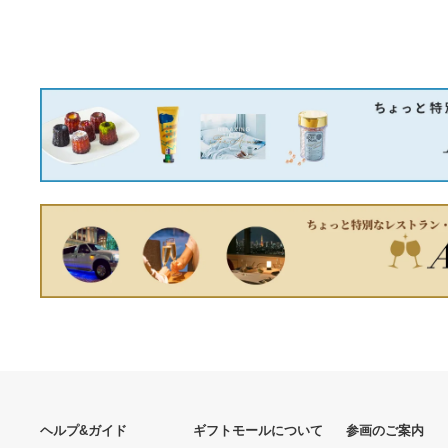
ヒプノシスマイク CD、ブ
ルーレイ6点まとめ売り
11,250円
ルイクロデッキ
10,400円
資生堂 フューチャーソリュ
ーションLX 化粧水 170mL
8,030円