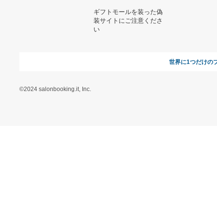
サルート 62【③点セット
P.willinckii Izanagi 伊弉諾
♧新品タグ】サルート62
（OC）③
F70♡サルート アールデ
27,520円
9,728円
コ