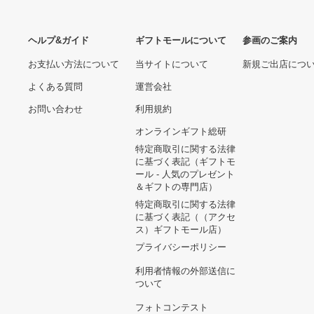
iPhone SE 第3世代 赤 ケー
ス フィルム 箱 付属
16,789円
【PSA1】ニョロボン 旧裏
初版 マーク無し
POLIWRATH 062
10,800円