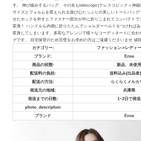
素 材 キップレザー 内布 リネン サイズ H330×W3
ペットボトル対応 weight 約530g 定 価 ¥44,0
カーより↓ Ense(アンサ)よりキップレザースクエア2wayトートバッ
す。 伸び縮みするバッグ、その名もtelescopic(テレスコピ
サイズとフォルムを変えられる遊び心たっぷりの美しいトー
せたホックを外すとファスナー部分が中に折りこまれてコン
変身！ ハンドルも内側に折りたたんでショルダーベルトをつ
変身してしまいます。多彩なアレンジで様々なコーディネー
グです。 自宅保管のため完璧をお求めの方はご遠慮ください
カテゴリー:
ファッション->
ブランド:
E
商品の状態:
新品
配送料の負担:
送料込み
配送の方法:
らくら
発送元の地域: