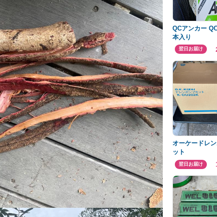
QCアンカー QC-
本入り
翌日お届け
オーケードレン
ット
翌日お届け