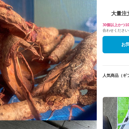
大量注
30個以上かつ
合わせください
お
人気商品（ギ