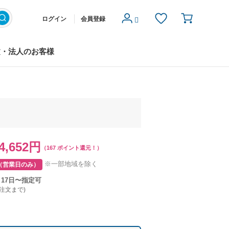
ログイン
会員登録
文・法人のお客様
4,652円
（167 ポイント還元！）
※一部地域を除く
（営業日のみ）
月17日〜指定可
ご注文まで)