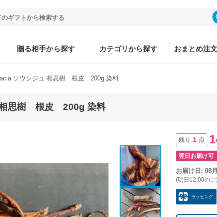
贈る相手から探す
カテゴリから探す
おまとめ注
acia ソウシジュ 相思樹 根皮 200g 染料
 相思樹 根皮 200g 染料
1
1
残り
点
翌日お届け可
お届け日: 08
(明日12:00の
ラッピング