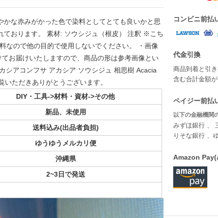
コンビニ前払
やかな赤みがかった色で染料としてとても良いかと思
ております。 素材: ソウシジュ（根皮） 注釈 ※こち
材料なので他の目的で使用しないでください。 ・画像
代金引換
けてお届けいたしますので、商品の形は参考画像とい
商品到着と引き
アコンフサ アカシア ソウシジュ 相思樹 Acacia
含む合計金額が￥
ark 根皮 ご覧いただきありがとうございます。
DIY・工具->材料・資材->その他
ペイジー前払い
新品、未使用
以下の金融機関の
みずほ銀行 、 
送料込み(出品者負担)
りそな銀行 、
ゆうゆうメルカリ便
Amazon P
沖縄県
2~3日で発送