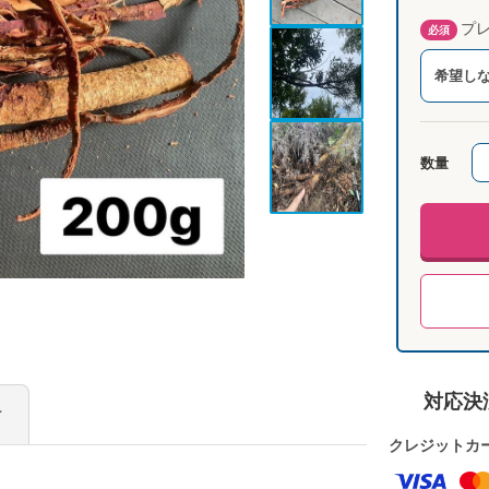
プレ
必須
希望し
数量
対応決
け
クレジットカ