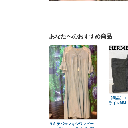
あなたへのおすすめ商品
【美品】エ
ラインM
A4収納 
クス
ヌキテパ☆マキシワンピー