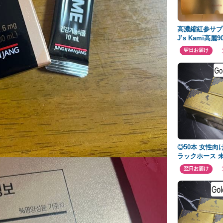
高濃縮紅参サプ
J’s Kami高麗9
翌日お届け
◎50本 女性向
ラックホース 
封◎
翌日お届け