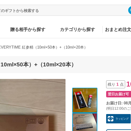
贈る相手から探す
カテゴリから探す
おまとめ注
VERYTIME 紅参精（10ml×50本）+（10ml×20本）
10ml×50本）+（10ml×20本）
1
1
残り
点
翌日お届け可
お届け日: 08
(明日12:00の
ラッピング