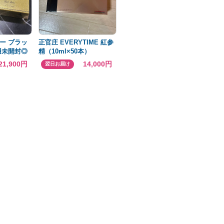
ー ブラッ
正官庄 EVERYTIME 紅参
用未開封◎
精（10ml×50本）
+（10ml×20本）
21,900円
14,000円
翌日お届け