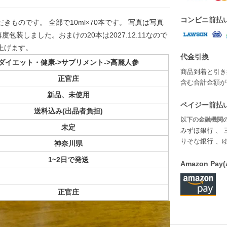
コンビニ前払
ものです。 全部で10ml×70本です。 写真は写真
装しました。おまけの20本は2027.12.11なので
上げます。
代金引換
ダイエット・健康->サプリメント->高麗人参
商品到着と引き
正官庄
含む合計金額が￥
新品、未使用
ペイジー前払い
送料込み(出品者負担)
以下の金融機関の
未定
みずほ銀行 、 
りそな銀行 、
神奈川県
1~2日で発送
Amazon P
正官庄