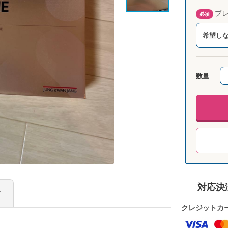
プレ
必須
希望し
数量
対応決
け
クレジットカ