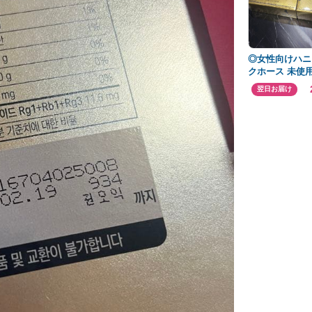
◎女性向けハニ
クホース 未使
翌日お届け