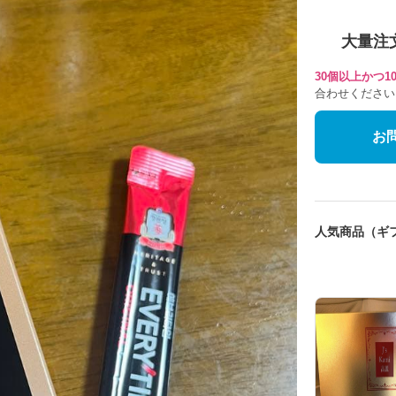
大量注
30個以上かつ
合わせください
お
人気商品（ギ