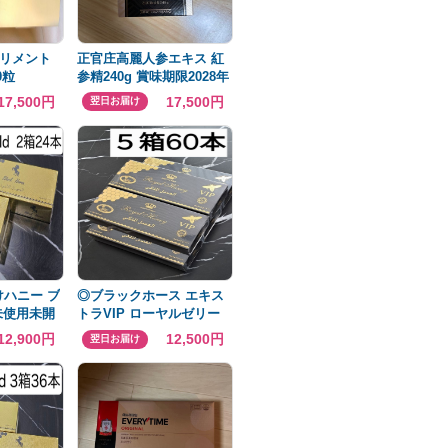
リメント
正官庄高麗人参エキス 紅
0粒
参精240g 賞味期限2028年
04月28日
17,500円
17,500円
翌日お届け
けハニー ブ
◎ブラックホース エキス
未使用未開
トラVIP ローヤルゼリー
◎
12,900円
12,500円
翌日お届け