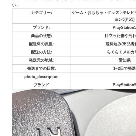
PlayStation 5(CFI-2000A01) 素人が清掃してる為使
は全て付いてます。 アルコール消毒済み。 こちらも使用期間
婦で２台購入して、使わなくなった為出品しました。 気にな
い！
カテゴリー:
ゲーム・おもちゃ・グッズ-
ョン5
ブランド:
Play
商品の状態:
目立った
配送料の負担:
送料込み
配送の方法:
らくら
発送元の地域:
発送までの日数:
1~
photo_description
ブランド
Play