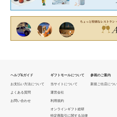
【良品】コリンボ クライ
HGシリーズ ドラゴンボー
マーズ・ダウンベスト ウ
ルZ イマジネイションフィ
ッドランドカモ Colimbo
ギュア6
14,910円
14,400円