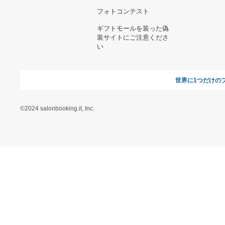
ヘルプ&ガイド
ギフトモールについて
参画のご
お支払い方法について
当サイトについて
新規ご出
よくある質問
運営会社
お問い合わせ
利用規約
オンラインギフト総研
特定商取引に関する法律
に基づく表記（ギフトモ
ール - 人気のプレゼント
＆ギフトの専門店）
特定商取引に関する法律
に基づく表記（（アクセ
ス）ギフトモール店）
プライバシーポリシー
利用者情報の外部送信に
ついて