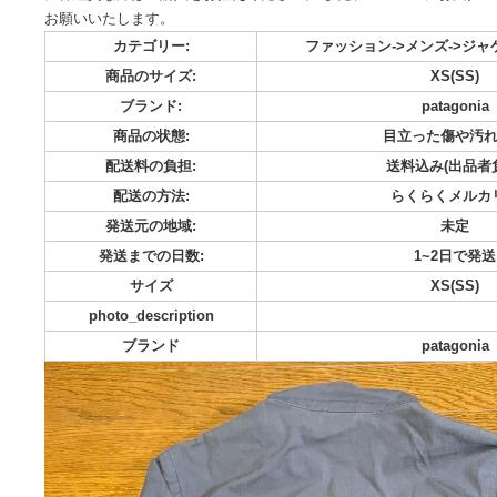
パタゴニア ノマダージャケット グレー XSサイズ 春に直営
です。 着用の機会がないため出品いたします。 非喫煙者、ペ
に神経質な方はご購入をお控えください。 また、スムーズに
お願いいたします。
カテゴリー:
ファッション->メン
商品のサイズ:
XS
ブランド:
pat
商品の状態:
目立った
配送料の負担:
送料込み
配送の方法:
らくら
発送元の地域:
発送までの日数:
1~
サイズ
XS
photo_description
ブランド
pat