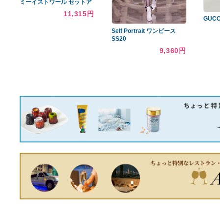
内部清掃済✨日立 BD-
ベンデイビス ゴリラカッ
SV110EL 2019年製 11/6kg
ト 90s dead stock
45,000円
16,940円
美品即完売 eimystore エイ
ミーイストワール セットア
ップ
11,315円
Self Portrait ワンピース
SS20