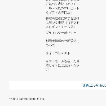
F75 Sシャフト
11,340円
即完売 24ss human
made デニムジャケット
32,500円
ペリーコ レディース 新品未
使用
W/NyZIPコート 36
29,156円
13,089円