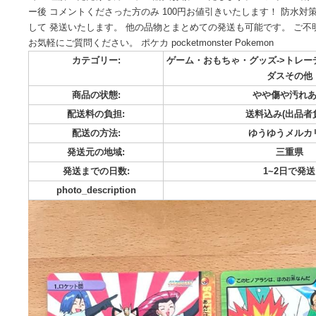
即購入⭕️ ポケモン アニメコレクション カードダス 29枚セッ
いたものです。 ⚠️白かけ、細かいスレキズあり 長期間、自
で ご理解いただける方のみ ご購入お願いいたします。 ❇️フォ
ー後 コメントくださった方のみ 100円お値引きいたします！
して 発送いたします。 他の品物とまとめての発送も可能です
お気軽にご質問ください。 ポケカ pocketmonster Pokemon
カテゴリー:
ゲーム・おもちゃ・グッズ-
ダ
商品の状態:
やや傷
配送料の負担:
送料込み
配送の方法:
ゆうゆ
発送元の地域:
発送までの日数:
1~
photo_description