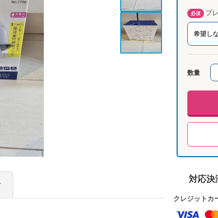
プレ
必須
希望し
数量
対応決
け
クレジットカ