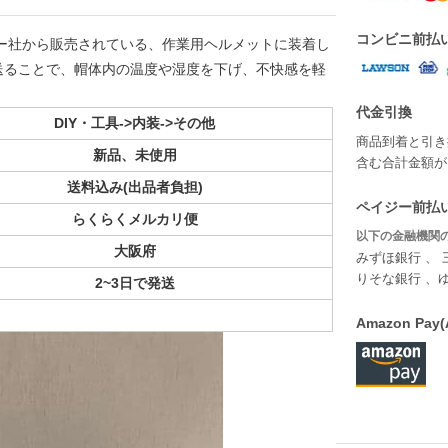
コンビニ前払
ー社から販売されている、作業用ヘルメットに装着し
送ることで、帽体内の温度や湿度を下げ、不快感を軽
代金引換
DIY・工具->内装->その他
商品到着と引き
新品、未使用
含む合計金額が￥
送料込み(出品者負担)
ペイジー前払い
らくらくメルカリ便
以下の金融機関の
大阪府
みずほ銀行 、 
りそな銀行 、
2~3日で発送
Amazon P