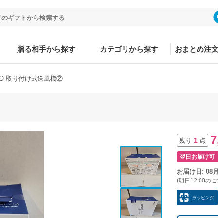
贈る相手から探す
カテゴリから探す
おまとめ注
YO 取り付け式送風機②
7
1
残り
点
翌日お届け可
お届け日: 08
(明日12:00の
ラッピング