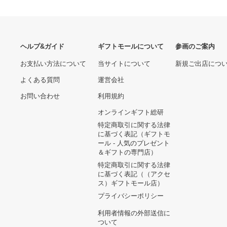
あなたへのおすすめ商品
新品 ZIPPO 紅の豚 サボイ
ア S-21 2 ジブリ ジッポ オ
イルライター
7,942円
【未使用品】BRAUN Multi
Quick７ ハンドブレンダー
8,740円