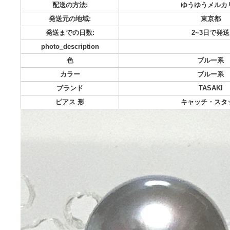
キャッチ・スタッド
カテゴリー:
ファッション->レ
ブランド:
TA
商品の状態:
目立った
配送料の負担:
送料込み
配送の方法:
ゆうゆ
発送元の地域:
発送までの日数:
2~
photo_description
色
ブ
カラー
ブ
ブランド
TA
ピアス 形
キャッ