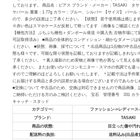
※即購入OKです。 コメント中でも、即購入された方を優先と
#レーヴェカーテンの古着 ↑クリックしてその他お洒落なアイ
のを出品予定です、皆様のフォローをお待ちしております！ 
しております。 商品名：ピアス ブランド・メーカー：TASAK
ヤパール 重量：1.77g カラー：ブルー、シルバー 【サイズ】
ので、多少の誤差はご了承ください。 【状態】 若干使用感
※赤い色はスマホケースが反射して映ってます （画像をご確認く
【梱包方法】 ぷちぷち梱包＋ダンボール発送 ※購入先 古物
可証取得済み） ■商品の全体的なコンディション・細かなダ
ください。 ■状態、画像、採寸について ＊出品商品は1点物
態も様々です。可能な限り状態を記載しておりますが記載し
了承ください。 ＊素人撮影のため実物と画像で色が異なって
承ください。 またお使いのパソコンモニター・スマホの色調
すのでご理解のほどよろしくお願いいたします。 ＊記載寸法
にお届けする商品と多少の誤差がある場合がございますので
■交換について 中古品のため、交換は対応できませんので商
ご納得いただける方のみご検討ください。 宝石 管理番号 331 カ