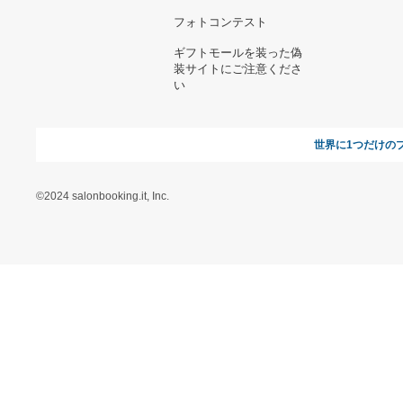
CCSTOYS 『天元突破グレ
ンラガン』 ラゼンガン
16,946円
喜平 8面トリプル 18cm
silver925 箱付き
12,160円