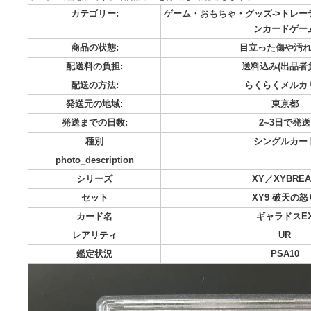
【PSA9】ギャラドスEX UR 破天の怒りXY9 089/080 1s
す。 psa10を狙うために自身でPSA日本支社に提出しました
オーナー鑑定品です。 雨傷防止を徹底して配送します。
カテゴリー:
ゲーム・おもちゃ・グッズ-
ンカ
商品の状態:
目立った
配送料の負担:
送料込み
配送の方法:
らくら
発送元の地域:
発送までの日数:
2~
種別
シン
photo_description
シリーズ
XY／X
セット
XY9
カード名
ギャ