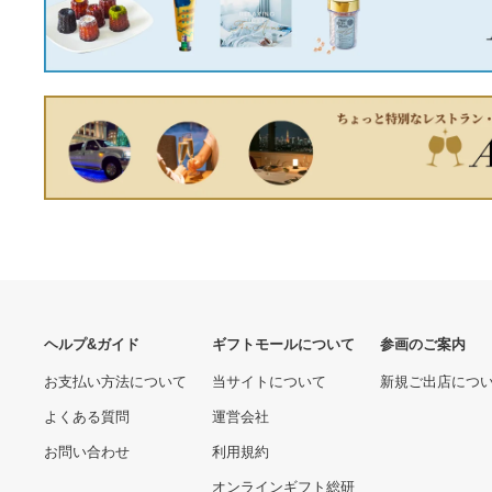
【新品未開封】 ビバリー 鈴
木英人 スターライト ヌーン
デイ 500ピース
23,850円
Martin/マーチン 000JR-
10E Shawn Mendes
67,650円