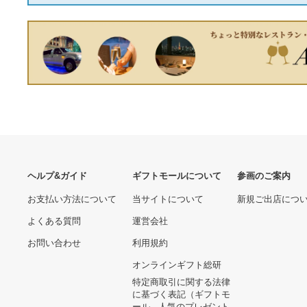
19,600円
Burton スキーウェア Mサイ
ズ 黄緑
17,250円
オリエント 腕時計 自動巻き
ORIENT RA-AC0K01B10B
14,060円