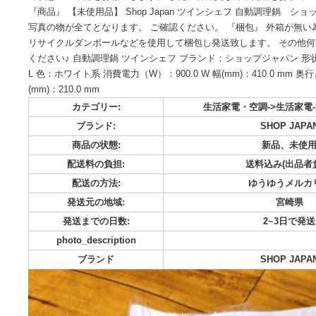
この度は商品をご覧頂きありがとうございます。 こちらは開
使用の為綺麗な商品ですが保管の際に伴うスレ、キズ、汚れが
て状態のご確認をお願いします。 また、神経質な方や完品を
『商品』 【未使用品】 Shop Japan ツインシェフ 自動調
写真の物が全てとなります。 ご確認ください。 『梱包』 外
リサイクルダンボールなどを使用して梱包し発送致します。 
ください♪ 自動調理鍋 ツインシェフ ブランド：ショップジャパン
L 色：ホワイト系 消費電力（W）：900.0 W 幅(mm)：410.0 m
(mm)：210.0 mm
カテゴリー:
生活家電・空調->
ブランド:
SHOP
商品の状態:
新品
配送料の負担:
送料込み
配送の方法:
ゆうゆ
発送元の地域: