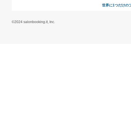
ヘルプ&ガイド
ギフトモールについて
参画のご
お支払い方法について
当サイトについて
新規ご出