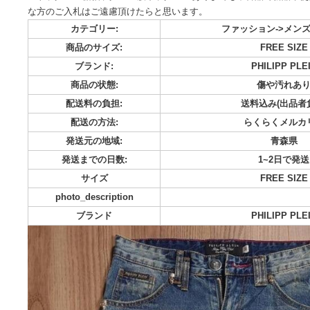
古着屋で購入しましたが履かずに保管していた物になります。 
目の左側 平置き ウエスト 約41cm 裾幅 約18.5cm 股下 約8
スト 約41cm 裾幅 約18cm 股下 約78cm あくまでも中
な方のご入札はご遠慮頂けたらと思います。
カテゴリー:
ファッション-
商品のサイズ:
FRE
ブランド:
PHILI
商品の状態:
傷や
配送料の負担:
送料込み
配送の方法:
らくら
発送元の地域:
発送までの日数:
1~
サイズ
FRE
photo_description
ブランド
PHILI