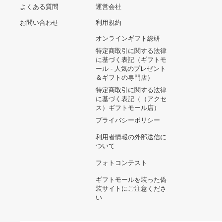
17,750円
beauty beast dark knight
【美品】グレースコンチネ
ビューティービースト パー
ンタル ライダースジャケ
カー
ット ラムレザー 38
118,250円
11,455円