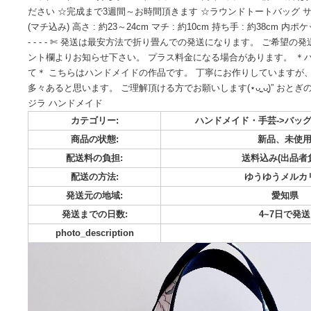
こちらはmiki様専用ページです オーダーありがとうございます(⋆
額を変更して コメントにてお知らせいたします ☆おとぎの国
バッグ ¥3,900 ▶︎持ち手バンド カラー？ ▶︎内布 カラー？
ださい ☆完成まで3週間～お時間頂きます ☆ラウンドトートバッグ 
(マチ込み) 高さ : 約23～24cm マチ : 約10cm 持ち手 : 約38cm 内
- - - - ✄ 発送は最安方法で折り畳んでの発送になります。 
ント欄よりお知らせ下さい。 プラス料金になる場合がありま
て＊ こちらはハンドメイドの作品です。 丁寧にお作りして
多々あると思います。 ご理解頂ける方でお願いします(⋆ᴗ͈ˬᴗ͈)
ジラ ハンドメイド
カテゴリー:
ハンドメイド・手芸-
商品の状態:
新品
配送料の負担:
送料込み
配送の方法:
ゆうゆ
発送元の地域:
発送までの日数:
4~