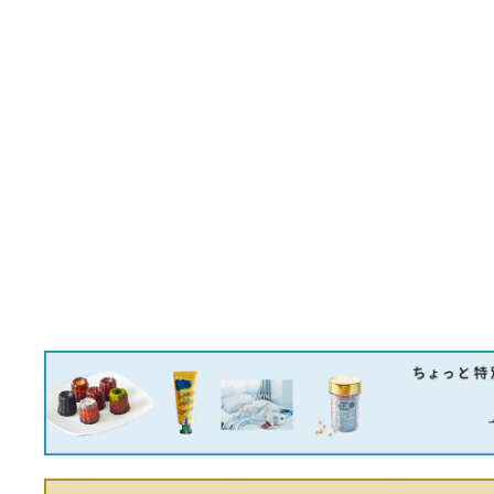
ノバチェック シャイニー
28,244円
13,875円
餓狼伝説 ピクセル 仰ぎ ア
【新品電池】SEIKO tank
クリルスタンド 不知火舞
ヴィンテージ 稼働品 美品
9,856円
12,905円