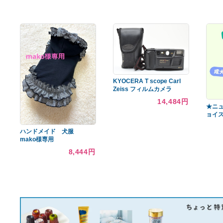
あなたへのおすすめ商品
human made スウェット
【現行モデル・極美品✨】
ヒューマンメイド
RFID掲載 Miu Miu クロシェ
ラフィア
9,600円
65,725円