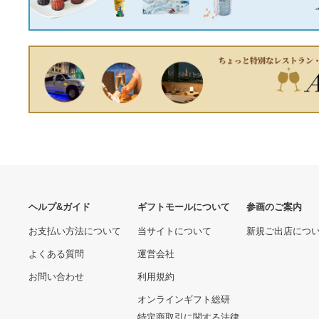
KYOCERA T scope Carl
Zeiss フィルムカメラ
14,484円
ハンドメイド 犬服
mako様専用
8,444円