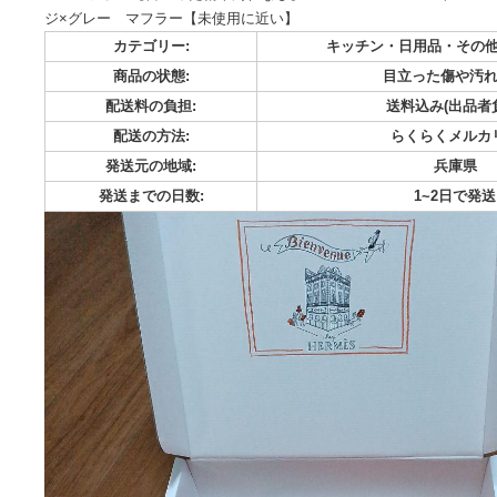
リクエストありがとうございます。こちらはまとめ買い商品です。 2
までに購入してください。 ■ 商品内容 ・20 エルメス ストー
ル マフラー【目立った傷や汚れなし】 ・17 エルメス スト
ジ×グレー マフラー【未使用に近い】
カテゴリー:
キッチン・日用品
商品の状態:
目立った
配送料の負担:
送料込み
配送の方法:
らくら
発送元の地域:
発送までの日数:
1~