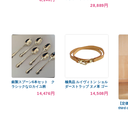
あなたへのおすすめ商品
ロフトベッド スチールフレ
ーム ブラック&ブラウン
SONOS ace ワイヤレスヘ
【南大阪引き取り希望】
ッドホン ブラック
8,140円
ACEG1JP1BLK
28,889円