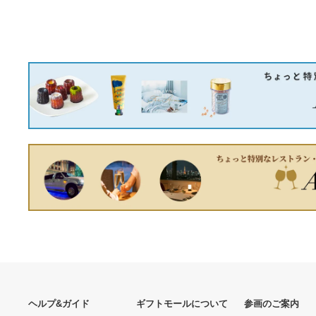
銀製スプーン6本セット ク
極美品 ルイヴィトン ショル
ラシックなロカイユ柄
ダーストラップ ヌメ革 ゴー
78.8g
ルド金具 ストラップ
14,476円
14,508円