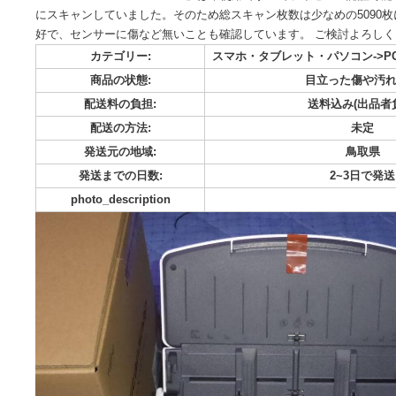
ご覧いただき、誠にありがとうございます。 ドキュメントスキャナーS
ます。 付属品はすべて揃っています。 付属の「Nuance Power PDF
Power PDF Standard for Mac」は未使用ですのでライ
にスキャンしていました。そのため総スキャン枚数は少なめの5
好で、センサーに傷など無いことも確認しています。 ご検討
カテゴリー:
スマホ・タブレット・パソコ
商品の状態:
目立った
配送料の負担:
送料込み
配送の方法:
発送元の地域:
発送までの日数:
2~
photo_description