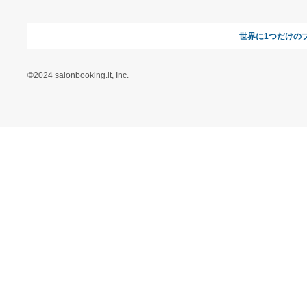
お支払い方法について
当サイトについて
新規ご出
よくある質問
運営会社
お問い合わせ
利用規約
オンラインギフト総研
特定商取引に関する法律
に基づく表記（ギフトモ
ール - 人気のプレゼント
＆ギフトの専門店）
特定商取引に関する法律
に基づく表記（（アクセ
ス）ギフトモール店）
プライバシーポリシー
利用者情報の外部送信に
ついて
フォトコンテスト
ギフトモールを装った偽