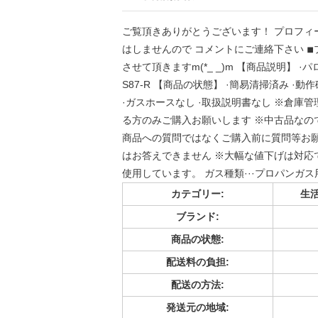
ご覧頂きありがとうございます！ プロフィール
はしませんので コメントにご連絡下さい ◾
させて頂きますm(*_ _)m 【商品説明】 ·パロマ
S87-R 【商品の状態】 ·簡易清掃済み ·
·ガスホースなし ·取扱説明書なし ※倉
る方のみご購入お願いします ※中古品なの
商品への質問ではなくご購入前に質問等お願
はお答えできません ※大幅な値下げは対応
使用しています。 ガス種類···プロパンガス用 口
カテゴリー:
生
ブランド:
商品の状態:
配送料の負担:
配送の方法:
発送元の地域: