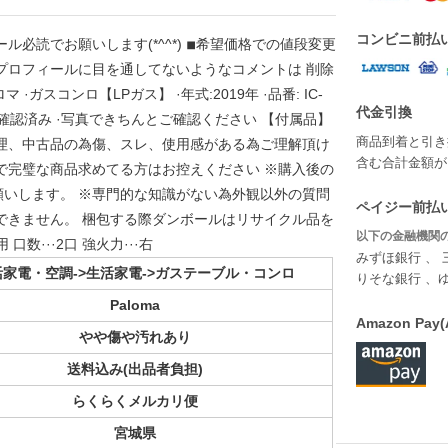
コンビニ前払
必読でお願いします(*^^*) ◾︎希望価格での値段変更
︎プロフィールに目を通してないようなコメントは 削除
 ·ガスコンロ【LPガス】 ·年式:2019年 ·品番: IC-
代金引換
動作確認済み ·写真できちんとご確認ください 【付属品】
商品到着と引き
庫管理、中古品の為傷、スレ、使用感がある為ご理解頂け
含む合計金額が￥
で完璧な商品求めてる方はお控えください ※購入後の
いします。 ※専門的な知識がない為外観以外の質問
ペイジー前払い
できません。 梱包する際ダンボールはリサイクル品を
以下の金融機関の
数···2口 強火力···右
みずほ銀行 、 
活家電・空調->生活家電->ガステーブル・コンロ
りそな銀行 、
Paloma
Amazon P
やや傷や汚れあり
送料込み(出品者負担)
らくらくメルカリ便
宮城県