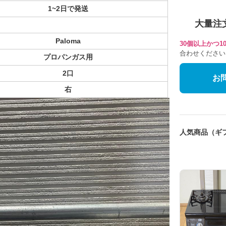
1~2日で発送
大量注
Paloma
30個以上かつ
合わせください
プロパンガス用
2口
お
右
人気商品（ギ