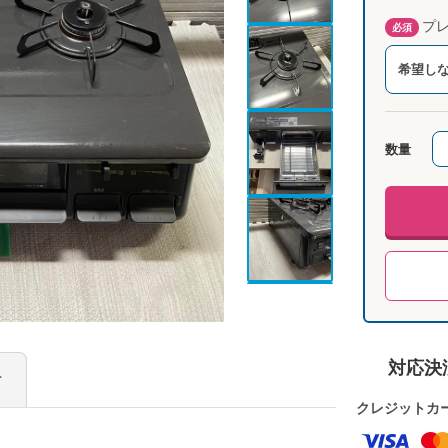
プレ
必須
希望し
数量
対応決
け
クレジットカ