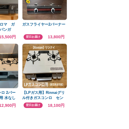
パロマ ガ
ガスフライヤー2バーナー
パンガ
A-R
15,500円
13,800円
翌日お届け
ンロ 2バー
【LPガス用】Rinnaiグリ
P用 水なし
ル付きガスコンロ セン
サー搭載 即日発送可能
12,900円
18,100円
翌日お届け