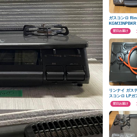
ガスコンロ Rinn
KGM33NPBK
用 グリル未使
翌日お届け
リンナイ ガス
スコンロ LPガ
翌日お届け