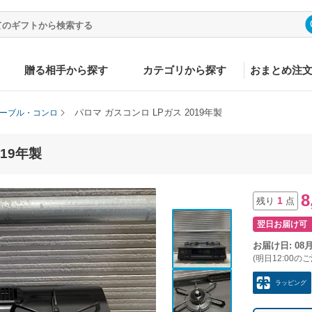
贈る相手から探す
カテゴリから探す
おまとめ注
パロマ ガスコンロ LPガス 2019年製
ーブル・コンロ
019年製
8
1
残り
点
翌日お届け可
お届け日: 08
(明日12:00の
ラッピング