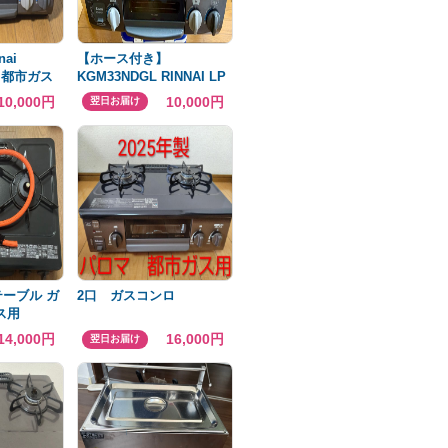
ai
【ホース付き】
R 都市ガス
KGM33NDGL RINNAI LP
用
プロパンガス ガスコン
10,000円
10,000円
翌日お届け
ロ
テーブル ガ
2口 ガスコンロ
ス用
14,000円
16,000円
翌日お届け