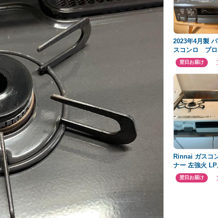
2023年4月製 
スコンロ プロ
ス PA-S45BM
翌日お届け
Rinnai ガスコ
ナー 左強火 L
片面焼グリル
翌日お届け