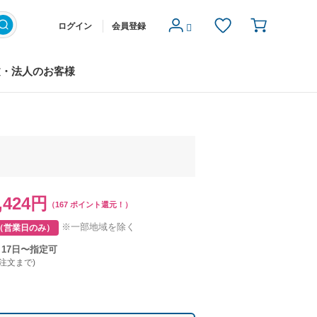
ログイン
会員登録
文・法人のお客様
,424円
（167 ポイント還元！）
※一部地域を除く
（営業日のみ）
月17日〜指定可
ご注文まで)