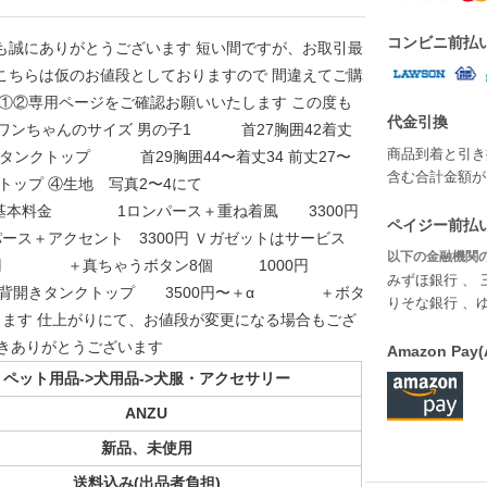
コンビニ前払
も誠にありがとうございます 短い間ですが、お取引最
こちらは仮のお値段としておりますので 間違えてご購
 ①②専用ページをご確認お願いいたします この度も
代金引換
①ワンちゃんのサイズ 男の子1 首27胸囲42着丈
商品到着と引き
背開きタンクトップ 首29胸囲44〜着丈34 前丈27〜
含む合計金額が￥
きタンクトップ ④生地 写真2〜4にて
本料金 1ロンパース＋重ね着風 3300円
ペイジー前払い
クセント 3300円 Ｖガゼットはサービス
以下の金融機関の
0円 ＋真ちゃうボタン8個 1000円
みずほ銀行 、 
きタンクトップ 3500円〜＋α ＋ボタ
りそな銀行 、
 仕上がりにて、お値段が変更になる場合もござ
だきありがとうございます
Amazon P
ペット用品->犬用品->犬服・アクセサリー
ANZU
新品、未使用
送料込み(出品者負担)