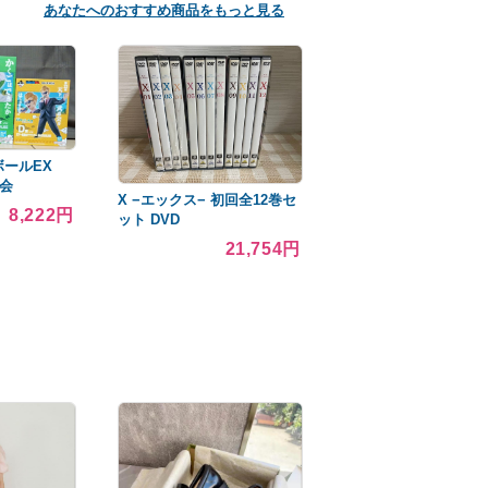
あなたへのおすすめ商品をもっと見る
ボールEX
道会
X −エックス− 初回全12巻セ
8,222円
ット DVD
21,754円