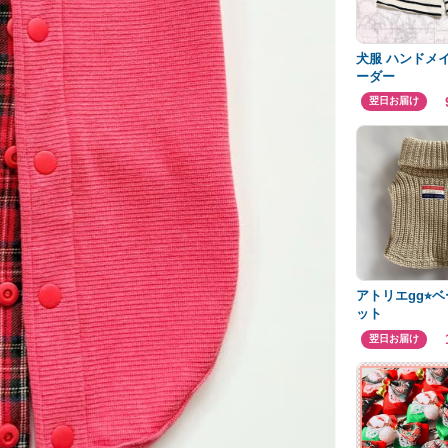
犬服 ハンドメイド 
ーダー
翌日お届け
アトリエgg⭐︎
ット
翌日お届け