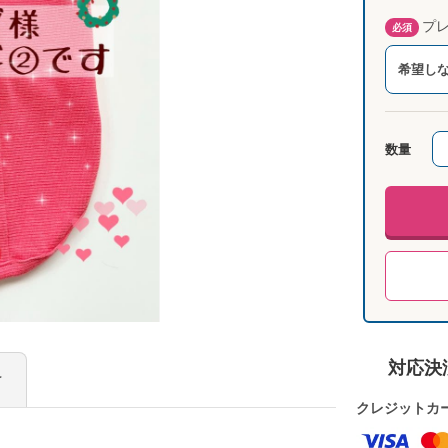
プレ
必須
希望し
数量
対応決
け
クレジットカ