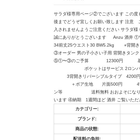
サラダ様専用ページ②でございます この度
後までどうぞ宜しくお願い致します 注意 
入されませんようご注意ください サラダ様
誠にありがとうございます Anzu 酒井 
34前丈25ウエスト30 BW5.2kg ⭐︎
③オーダー 男の子小さい子用 背開
⑤①〜③のご予算 12300円 基
ポケットはサービス 2ロンパース＋ア
3背開きリバーシブルタイプ 420
＋ボア生地 片面500円 4背開
ン等 送料無料 おおよそになります
います ④納期 1週間ほど 酒井 ご覧いた
カテゴリー:
ブランド:
商品の状態:
配送料の負担: