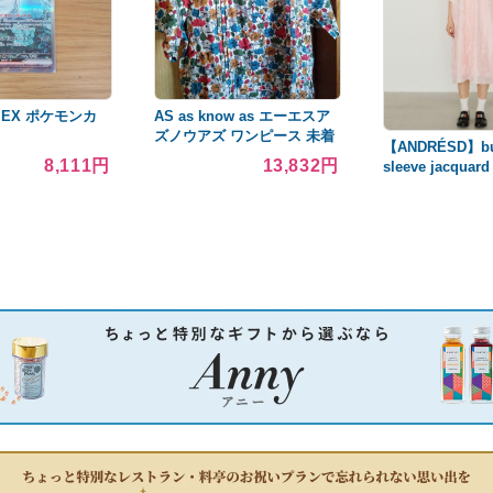
EX ポケモンカ
AS as know as エーエスア
ズノウアズ ワンピース 未着
【ANDRÉSD】bu
用 リバティ
8,111円
13,832円
sleeve jacquard