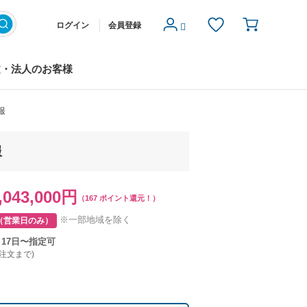
ログイン
会員登録
文・法人のお客様
服
服
,043,000円
（167 ポイント還元！）
※一部地域を除く
（営業日のみ）
月17日〜指定可
ご注文まで)