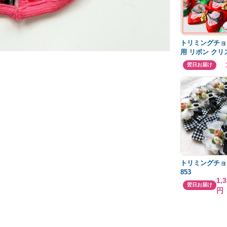
トリミングチョ
用 リボン クリ
翌日お届け
トリミングチョ
853
1,
翌日お届け
円