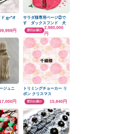
‪ஐ‬⋆*オ
サラダ様専用ページ②で
す ダックスフンド 犬
2,980,000
服 ベスト アウター
99,999円
翌日お届け
円
わんこ服
ベージュニ
トリミングチョーカー リ
ボン クリスマス
17,000円
15,840円
翌日お届け