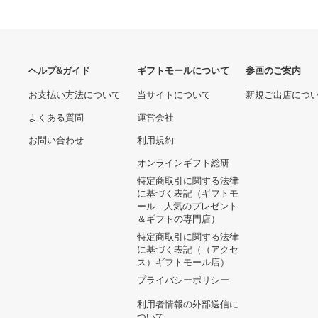
バイオリプロ BioRepro
FK charge 422g 30包
9,880円
sugerhill シュガーヒル ブ
ーツカットデニム 30
10,950円