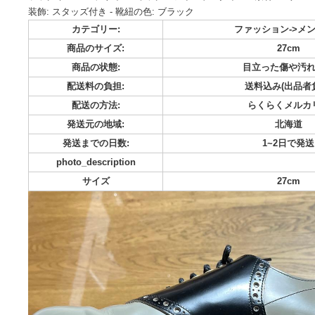
グラットハンド のサドルシューズです。 2回着用です。 glad hand we
WANNABE NORTH NO NAME TROPHY CLOTHING BLACK SI
ラック/グレー - デザイン: オックスフォードスタイル - 素材: レ
装飾: スタッズ付き - 靴紐の色: ブラック
カテゴリー:
ファッション
商品のサイズ:
2
商品の状態:
目立った
配送料の負担:
送料込み
配送の方法:
らくら
発送元の地域:
発送までの日数:
1~
photo_description
サイズ
2