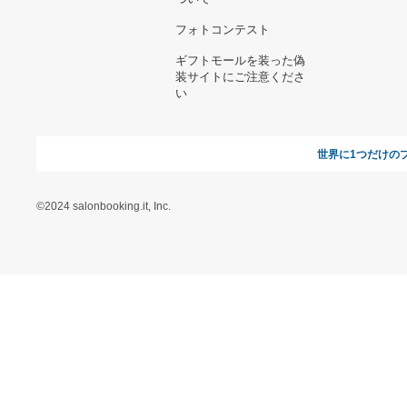
ヘルプ&ガイド
ギフトモールについて
参画のご
お支払い方法について
当サイトについて
新規ご出
よくある質問
運営会社
お問い合わせ
利用規約
オンラインギフト総研
特定商取引に関する法律
に基づく表記（ギフトモ
ール - 人気のプレゼント
＆ギフトの専門店）
特定商取引に関する法律
に基づく表記（（アクセ