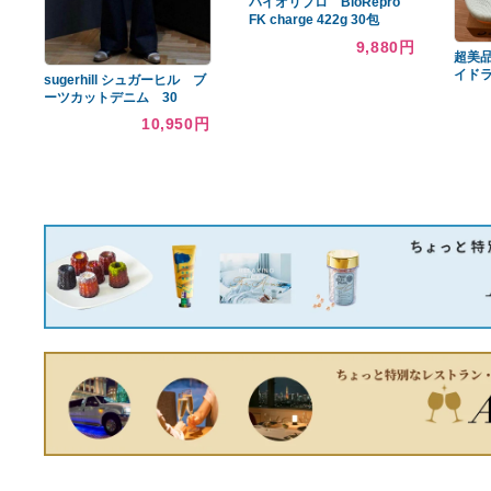
SOLONAIR 黒 レースアッ
carhartt ダブルニー パン
プシューズ
ツ ペインター カーハー
ト ヴィンテージ
14,288円
21,158円