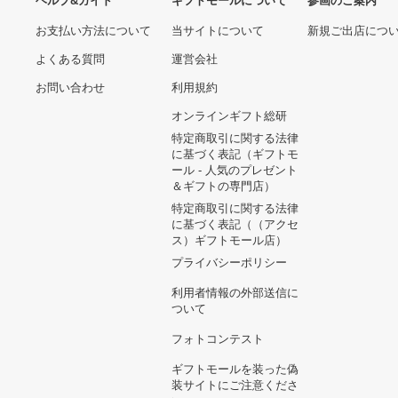
10,950円
ポケモンカード 引退品
ピカチュウ まとめ売り
美品 日本語版
359,100円
クロノス ブラック ジョガー
パンツ サイドストライプ
19,880円