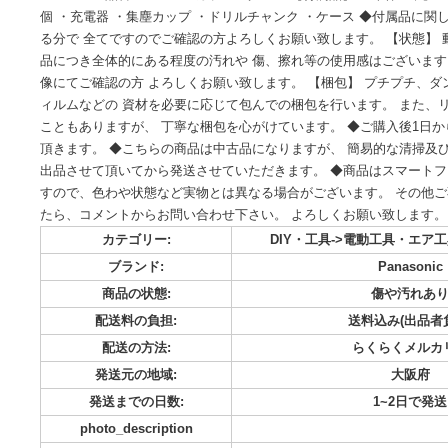
商品をご覧頂きありがとうございます。 ☆こちらの商品は即購
Panasonic パナソニック 【商品名】 充電式マルチハンマド
14.4V/18V 品番：EZ78A1 カラー：グレー 【付属品】 ・本体
個 ・充電器 ・集塵カップ ・ドリルチャンク ・ケース ◆付
る分で 全てですのでご確認の方よろしくお願い致します。 【
品につき全体的にある程度の汚れや 傷、擦れ等の使用感はご
像にてご確認の方 よろしくお願い致します。 【梱包】 プチ
ィルムなどの 資材を必要に応じて包んでの梱包を行います。
こともありますが、 丁寧な梱包を心がけています。 ◆ご購入
頂きます。 ◆こちらの商品は中古品になりますが、 簡易的
出品させて頂いてから発送させていただきます。 ◆商品はス
すので、色わや状態など実物とは異なる場合がございます。 
たら、コメントからお問い合わせ下さい。 よろしくお願い致
カテゴリー:
DIY・工具->電動工
ブランド:
Pan
商品の状態:
傷や