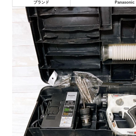
配送料の負担:
送料込み
配送の方法:
らくら
発送元の地域:
発送までの日数:
1~
photo_description
ブランド
Pan