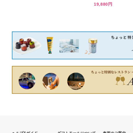
あなたへのおすすめ商品
chloe クロエ リネンブラ
ウス
9,533円
ガンダムカードゲーム パラ
レル