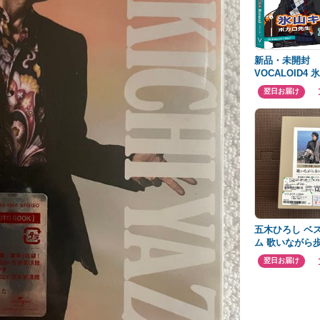
新品・未開封
VOCALOID4
ル ナチュラル
翌日お届け
五木ひろし ベ
ム 歌いながら
翌日お届け