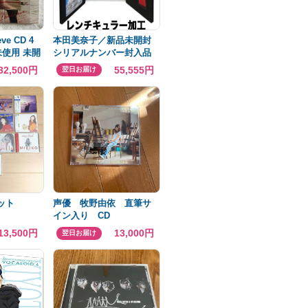
ve CD 4
本田美奈子／新品未開封
未使用 未開
シリアルナンバー封入品
32,500円
55,555円
翌日お届け
ット
声優 牧野由依 直筆サ
イン入り CD
13,500円
13,000円
翌日お届け