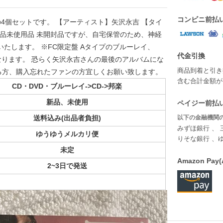
コンビニ前払
ve」の4個セットです。 【アーティスト】矢沢永吉 【タイ
】4個 新品未使用品 未開封品ですが、自宅保管のため、神経
たします。 ※FC限定盤 Aタイプのブルーレイ、
代金引換
枚となります。 恐らく矢沢永吉さんの最後のアルバムにな
商品到着と引き
る方、購入忘れたファンの方宜しくお願い致します。
含む合計金額が￥
CD・DVD・ブルーレイ->CD->邦楽
新品、未使用
ペイジー前払い
送料込み(出品者負担)
以下の金融機関の
みずほ銀行 、 
ゆうゆうメルカリ便
りそな銀行 、
未定
Amazon P
2~3日で発送