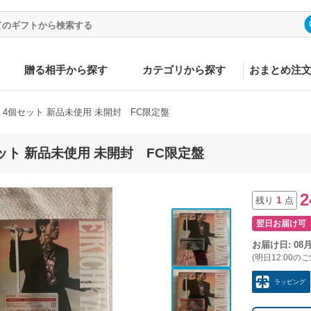
贈る相手から探す
カテゴリから探す
おまとめ注
e CD 4個セット 新品未使用 未開封 FC限定盤
4個セット 新品未使用 未開封 FC限定盤
2
1
残り
点
翌日お届け可
お届け日: 08
(明日12:00の
ラッピング