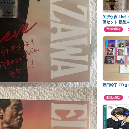
矢沢永吉 I belie
個セット 新品
封 FC限定盤
翌日お届け
野田幹子 CDセ
翌日お届け