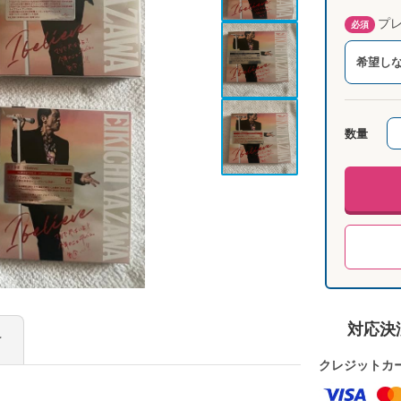
プレ
必須
希望し
数量
対応決
け
クレジットカ