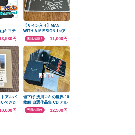
【サイン入り】MAN
 氷山キヨテ
WITH A MISSION 1stア
ルバム 帯付き
13,580円
11,000円
翌日お届け
ストアルバ
値下げ 浅川マキの世界 10
歩いてきた
枚組 自選作品集 CD アル
バム 送料込み
10,000円
12,500円
翌日お届け