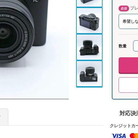
プレ
必須
希望し
数量
対応決
け
クレジットカ