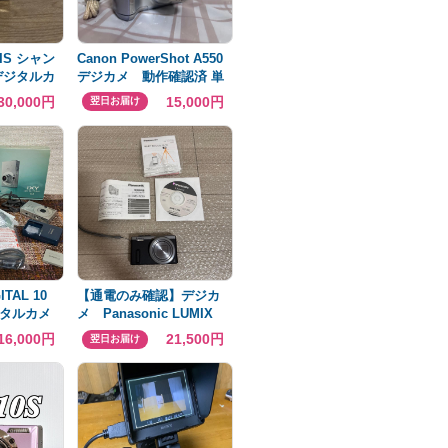
20IS シャン
Canon PowerShot A550
デジタルカ
デジカメ 動作確認済 単
三電池起動
30,000円
15,000円
翌日お届け
ITAL 10
【通電のみ確認】デジカ
タルカメ
メ Panasonic LUMIX
DMC-TZ60
16,000円
21,500円
翌日お届け