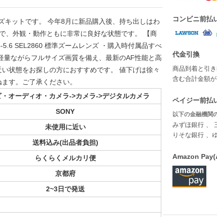
コンビニ前払
mmレンズキットです。 今年8月に新品購入後、持ち出しはわ
満で、外観・動作ともに非常に良好な状態です。 【商
 F4-5.6 SEL2860 標準ズームレンズ ・購入時付属品すべ
代金引換
軽量ながらフルサイズ画質を備え、最新のAF性能と高
商品到着と引き
い状態をお探しの方におすすめです。 値下げは徐々
含む合計金額が￥
ねます。ご了承ください。
・オーディオ・カメラ->カメラ->デジタルカメラ
ペイジー前払い
SONY
以下の金融機関の
みずほ銀行 、 
未使用に近い
りそな銀行 、
送料込み(出品者負担)
Amazon P
らくらくメルカリ便
京都府
2~3日で発送