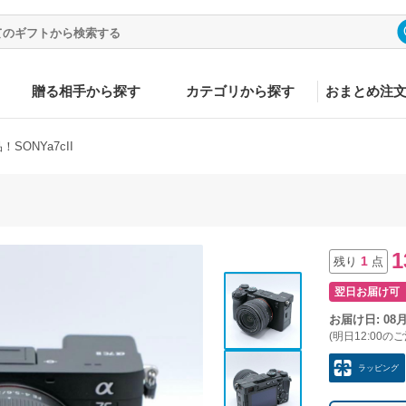
贈る相手から探す
カテゴリから探す
おまとめ注
SONYa7cII
1
1
残り
点
翌日お届け可
お届け日: 08
(明日12:00の
ラッピング