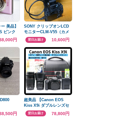
ラー 美品】
SONY クリップオンLCD
0S ピンク
モニターCLM-V55（カメ
ラは見本で付属しませ
38,000円
10,600円
翌日お届け
ん）
D800
超美品 【Canon EOS
Kiss X9i ダブルレンズセ
ット】 安心保証◎
38,500円
78,800円
翌日お届け