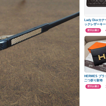
Lady Dior
ックレザーキー
ース定価79,00
翌日お届け
HERMES ブ
二つ折り財布
翌日お届け