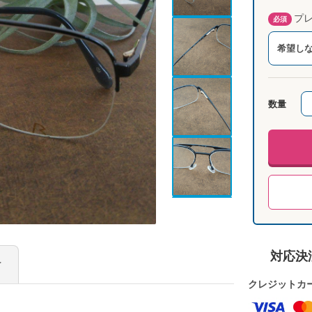
プレ
必須
希望し
数量
対応決
け
クレジットカ