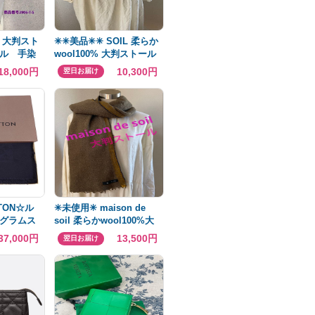
A 大判スト
✳︎✳︎美品✳︎✳︎ SOIL 柔らか
ル 手染
wool100% 大判ストール
レーx花刺
18,000円
10,300円
翌日お届け
TTON☆ル
✳︎未使用✳︎ maison de
グラムス
soil 柔らかwool100%大
箱付き☆
判ストール
37,000円
13,500円
翌日お届け