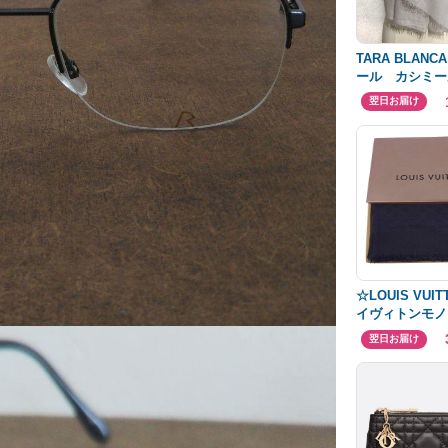
TARA BLANC
ール カシミー
め 手刺繍 グ
翌日お届け
繍
☆LOUIS VUI
イヴィトンモノ
トール☆美品☆
翌日お届け