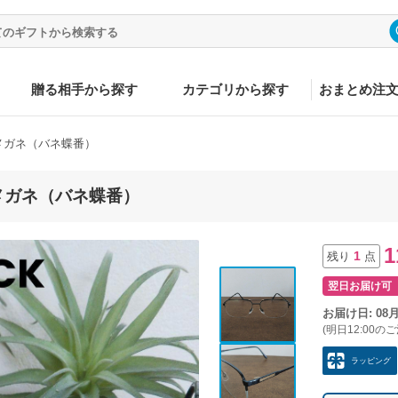
贈る相手から探す
カテゴリから探す
おまとめ注
ムメガネ（バネ蝶番）
ムメガネ（バネ蝶番）
1
1
残り
点
翌日お届け可
お届け日: 08
(明日12:00の
ラッピング