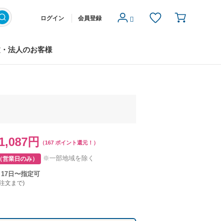
ログイン
会員登録
文・法人のお客様
1,087円
（167 ポイント還元！）
※一部地域を除く
（営業日のみ）
月17日〜指定可
ご注文まで)