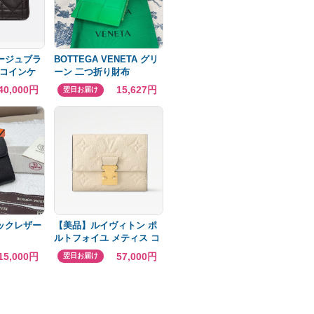
カナージュブラ
BOTTEGA VENETA グリ
コインケ
ーン 二つ折り財布
0円
40,000円
15,627円
翌日お届け
ラックレザー
【美品】ルイヴィトン ポ
ルトフォイユ メティス コ
ンパクト クレーム 財布
15,000円
57,000円
翌日お届け