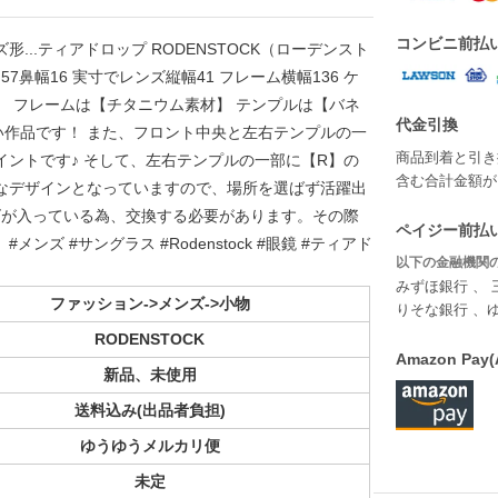
コンビニ前払
ンズ形...ティアドロップ RODENSTOCK（ローデンスト
鼻幅16 実寸でレンズ縦幅41 フレーム横幅136 ケ
。 フレームは【チタニウム素材】 テンプルは【バネ
代金引換
作品です！ また、フロント中央と左右テンプルの一
商品到着と引き
イントです♪ そして、左右テンプルの一部に【R】の
含む合計金額が￥
なデザインとなっていますので、場所を選ばず活躍出
ズが入っている為、交換する必要があります。その際
ペイジー前払い
ズ #サングラス #Rodenstock #眼鏡 #ティアド
以下の金融機関の
みずほ銀行 、 
ファッション->メンズ->小物
りそな銀行 、
RODENSTOCK
Amazon P
新品、未使用
送料込み(出品者負担)
ゆうゆうメルカリ便
未定