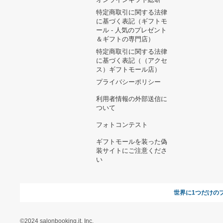
ル(TypeC)
19,526円
廃盤大谷翔平モデルアシッ
クス硬式木製バット
11,700円
未開封 POP UP PARADE
ベルセルク ガッツ 狂戦士の
甲冑 L
16,800円
ROLEX EXPLORER 箱 付
属品