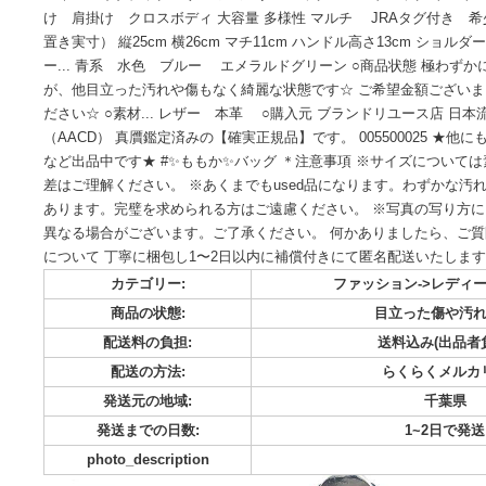
海外の方へ↓ We offer immediate purchase approval. Our store de
products, so please feel confident in making your p
ニ革 エキゾチックレザー ショルダーバッグ ハンドバッグ ト
け 肩掛け クロスボディ 大容量 多様性 マルチ JRAタグ付
置き実寸） 縦25cm 横26cm マチ11cm ハンドル高さ13cm
ー... 青系 水色 ブルー エメラルドグリーン ○商品状態
が、他目立った汚れや傷もなく綺麗な状態です☆ ご希望金額
ださい☆ ○素材... レザー 本革 ○購入元 ブランドリユー
（AACD） 真贋鑑定済みの【確実正規品】です。 0055000
など出品中です★ #✨ももか✨バッグ ＊注意事項 ※サイズ
差はご理解ください。 ※あくまでもused品になります。わ
あります。完璧を求められる方はご遠慮ください。 ※写真の
異なる場合がございます。ご了承ください。 何かありましたら
について 丁寧に梱包し1〜2日以内に補償付きにて匿名配送い
カテゴリー:
ファッション->
商品の状態:
目立った