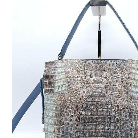
配送料の負担:
送料込み
配送の方法:
らくら
発送元の地域:
発送までの日数:
1~
photo_description