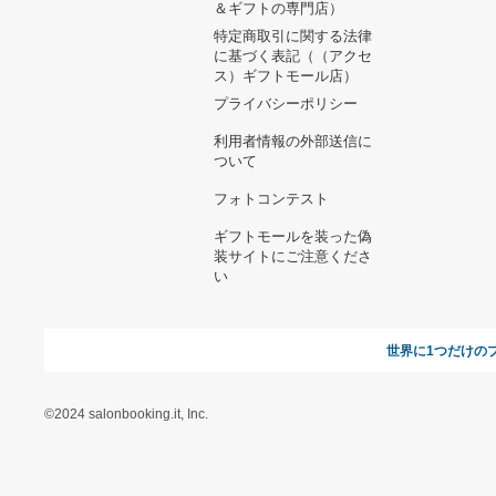
F.LLI GIACOMETTI ジャコ
メッティFG257 クロコ ロ
ーファー
91,300円
sachiken様 リクエスト 2点
まとめ商品
9,691円