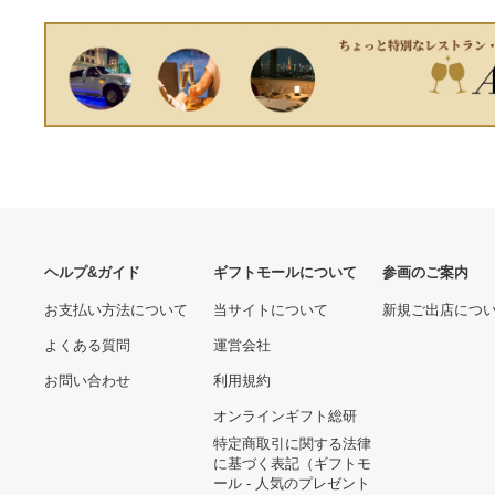
あなたへのおすすめ商品
SIDESHOW ターミネータ
ー2 T-800 フィギュア
7,878円
iPad 8世代 32GB （画面焼
けあり）
14,355円