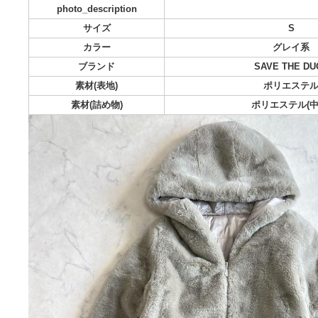
配送料の負担:
送料込み
配送の方法:
らくら
発送元の地域:
発送までの日数:
1~
色
グ
photo_description
サイズ
カラー
グ
ブランド
SAVE 
素材(表地)
ポリ
素材(詰め物)
ポリエス