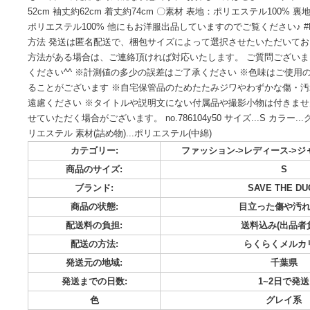
SAVE THE DUCK セーブザダック キルティングと肌触り
トです。 袖のロゴもアクセントになって素敵です。 着丈も
も！ 目立った難なく綺麗な状態です。 お探しの方はぜひ！ 〇サイ
52cm 袖丈約62cm 着丈約74cm 〇素材 表地：ポリエステル1
ポリエステル100% 他にもお洋服出品していますのでご覧ください
方法 発送は匿名配送で、梱包サイズによって選択させたいた
方法がある場合は、ご連絡頂ければ対応いたします。 ご質問
ください^^ ※計測値の多少の誤差はご了承ください ※色味
ることがございます ※自宅保管品のためたたみジワやわずか
遠慮ください ※タイトルや説明文にない付属品や撮影小物は
せていただく場合がございます。 no.786104y50 サイズ...S カラ
リエステル 素材(詰め物)...ポリエステル(中綿)
カテゴリー:
ファッション->レディ
商品のサイズ:
ブランド:
SAVE 
商品の状態:
目立った