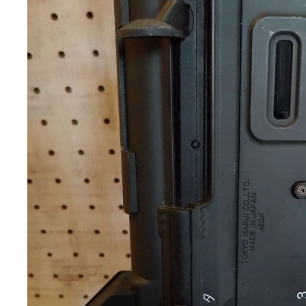
タイプ
アサル
系統
AR-