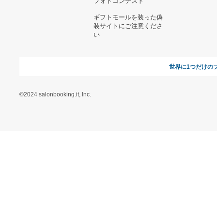
ヘルプ&ガイド
ギフトモールについて
参画のご
お支払い方法について
当サイトについて
新規ご出
よくある質問
運営会社
お問い合わせ
利用規約
オンラインギフト総研
特定商取引に関する法律
に基づく表記（ギフトモ
ール - 人気のプレゼント
＆ギフトの専門店）
特定商取引に関する法律
に基づく表記（（アクセ
ス）ギフトモール店）