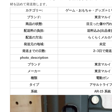
メーカー...東京マルイ 種類...電動ガン タイプ...アサルトライフル 
銃 アサルトライフル 過度な値下げでなければ値下げします
マウントレイルとバイポッドとマガジンが付属しません。 ダ
材を詰めて発送致します。
カテゴリー:
ゲーム・おもちゃ・グッ
ブランド:
東
商品の状態:
目立った
配送料の負担:
送料込み
配送の方法:
らくら
発送元の地域:
発送までの日数:
2~
photo_description
ブランド
東
メーカー
東
種類
電