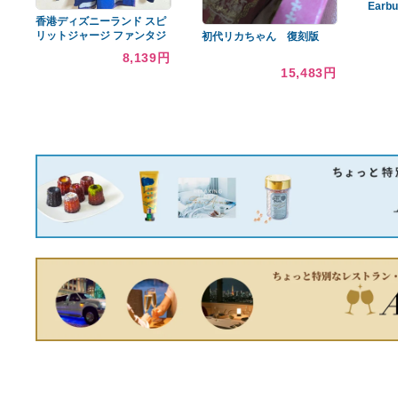
No.22 Washed Wide
Denim Pants
44,135円
CBX400F 漣国屋極 マフ
ラー
110,000円