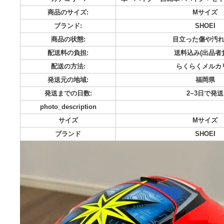
shoei x-fourteenです 大治郎ヘルメットMサイズです 比
ないため代わりの箱に詰めて発送します 検討お願いします
カテゴリー:
車・バイク・自転車->バイ
商品のサイズ:
M
ブランド:
S
商品の状態:
目立った
配送料の負担:
送料込み
配送の方法:
らくら
発送元の地域:
発送までの日数:
2~
photo_description
サイズ
M
ブランド
S