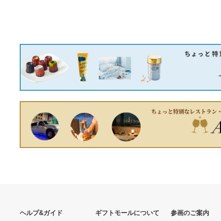
【新品】【未開封】ライフ
AVIREX レザージャケット
ウェーブ パッチX39
ワッペン ブラック 黒 M 裏
8,625円
地キルティング
23,606円
アオシマ 1/24 頭文字D 高橋
啓介 FD3S 完成品
18,500円
SATOSHI NAKAMOTO サ
トシナカモト スウェット