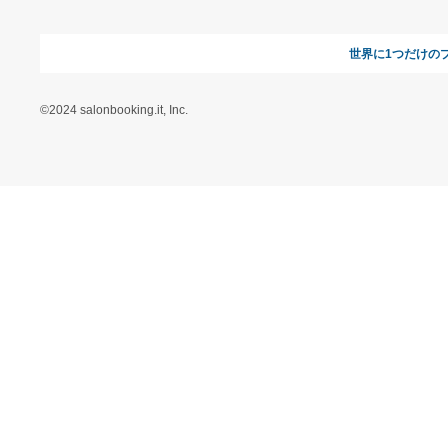
ヘルプ&ガイド
ギフトモールについて
参画のご
お支払い方法について
当サイトについて
新規ご出
よくある質問
運営会社
お問い合わせ
利用規約
オンラインギフト総研
特定商取引に関する法律
に基づく表記（ギフトモ
ール - 人気のプレゼント
＆ギフトの専門店）
特定商取引に関する法律
に基づく表記（（アクセ
ス）ギフトモール店）