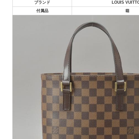
配送料の負担:
送料込み
配送の方法:
発送元の地域:
神
発送までの日数:
1~
photo_description
ブランド
LOUIS
付属品