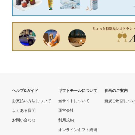
新品 NIKE W AIR MAX
PLUS HOT PUNCH
23.5cm
16,500円
がまかつ たもの柄IV 6m-
5m
40,625円