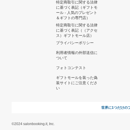
バトスピ イザイザ 3コン
9,289円
めい様専用紙巻器まとめ売
り
8,760円