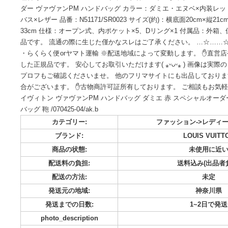
ルイ・ヴィトンのスペシャルオーダーメイド品！！ 小さめサ
「ヴァヴァンPM」です。 コンバクトなサイズでも、スマホや
理番号：070425-04/ne4/sho2 ブランド名：ルイ・ヴィトン/LO
ダー ヴァヴァンPM ハンドバッグ カラー：ダミエ・エヌベ×
バス×レザー 品番：N51171/SR0023 サイズ(約)：横底面20cm
33cm 仕様：オープン式、内ポケット×5、Dリング×1 付属
品です。 流通の際に生じた僅かなスレはご了承ください。 …
・らくらく便orヤマト運輸 ※配送地域によって変動します。
した正規品です。 安心してお取引いただけます( ⁎ᵕᴗᵕ⁎ ) 画
プロフもご確認くださいませ。 他のフリマサイトにも出品し
合がございます。 ✋古物商許可証所有しております。 ご相談もお気軽
イヴィトン ヴァヴァンPM ハンドバッグ ダミエ 赤 スペシャルオ
バッグ 鞄 /070425-04/ak.b
カテゴリー:
ファッション->
ブランド:
LOUIS
商品の状態:
未使