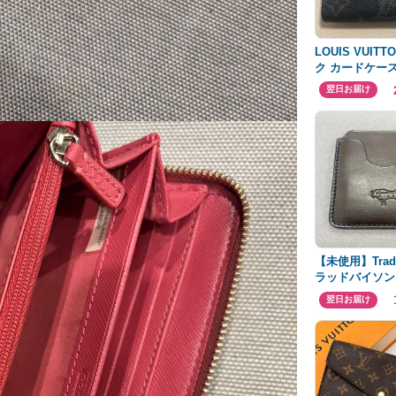
LOUIS VUIT
ク カードケー
翌日お届け
【未使用】Trad 
ラッドバイソン
ケース
翌日お届け