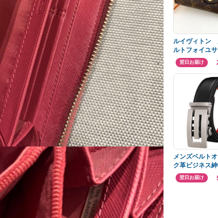
ルイヴィトン 
ルトフォイユサ
グラム ￼M605
翌日お届け
メンズベルトオ
ク革ビジネス紳
ベルトおしゃれ
翌日お届け
ス黒赤5