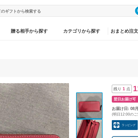
贈る相手から探す
カテゴリから探す
おまとめ注
1
1
残り
点
翌日お届け可
お届け日: 08
(明日12:00の
ラッピング