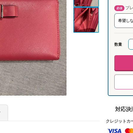
プレ
必須
希望し
数量
対応決
け
クレジットカ