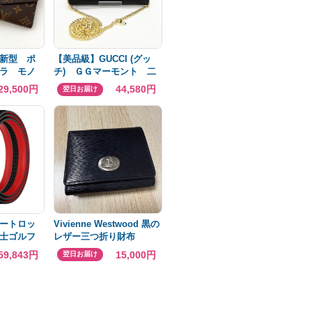
新型 ポ
【美品級】GUCCI (グッ
ラ モノ
チ) ＧＧマーモント 二
31
つ折り長財布 レザー
29,500円
44,580円
翌日お届け
黒
ートロッ
Vivienne Westwood 黒の
士ゴルフ
レザー三つ折り財布
レディー
59,843円
15,000円
翌日お届け