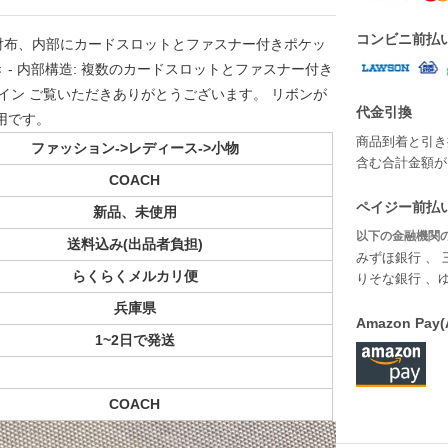
コンビニ前払
財布、内部にカードスロットとファスナー付きポケッ
ン付き - 内部構造: 複数のカードスロットとファスナー付き
デザイン ご覧いただきありがとうございます。 リボンが
代金引換
用です。
商品到着と引き
ファッション->レディース->小物
含む合計金額が￥
COACH
ペイジー前払い
新品、未使用
以下の金融機関の
送料込み(出品者負担)
みずほ銀行 、 
らくらくメルカリ便
りそな銀行 、
兵庫県
Amazon P
1~2日で発送
COACH