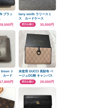
TON ブラッ
larry smith ラリースミ
ス
ス カードケース
28,000円
35,000円
翌日お届け
bison ト
未使用 GUCCI 長財布 ベ
 カード
ージュGG柄 キャンバス
17,800円
29,000円
翌日お届け