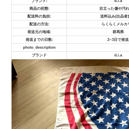
裏面に１箇所だけシミがあります。 落ちるかどうかはわかりま
カテゴリー:
キッチン・日用品・その他
ブランド:
d
商品の状態:
目立った
配送料の負担:
送料込み
配送の方法:
らくら
発送元の地域:
発送までの日数:
2~
photo_description
ブランド
d