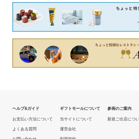
ニー ダメージ加工ワーク
ィアターンプラスISOFIX☆
15,606円
パンツ
15,975円
【箱・袋付】ルイヴィトン
アエログラム パイロット 三
つ折財布 ブラック
【2個セット】ドクターソ
59,160円
ワ SAIBOWクリーム30ｇ
8,085円