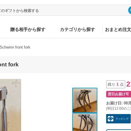
贈る相手から探す
カテゴリから探す
おまとめ注
hwinn front fork
nt fork
2
1
残り
点
翌日お届け可
お届け日: 08
(明日12:00の
ラッピング