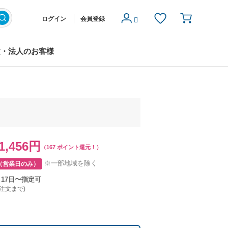
ログイン
会員登録
文・法人のお客様
1,456円
（167 ポイント還元！）
※一部地域を除く
（営業日のみ）
月17日〜指定可
ご注文まで)