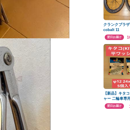
クランクブラ
cobalt 11
1
翌日お届け
【新品】キタコ
ャー 二輪車専用
バイク セット販
翌日お届け