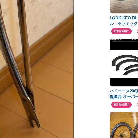
LOOK KEO B
ル セラミック
グ
翌日お届け
ハイエース200系
型適合 オーバ
ー 車検対応 
翌日お届け
可