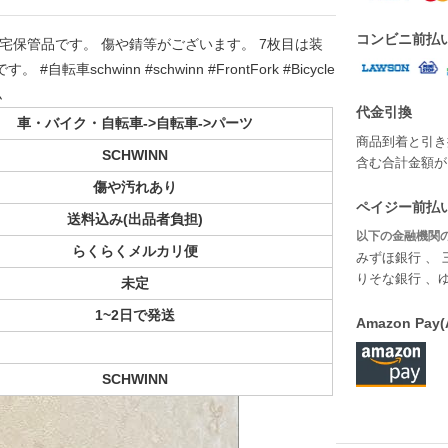
コンビニ前払
ォーク 自宅保管品です。 傷や錆等がございます。 7枚目は装
schwinn #schwinn #FrontFork #Bicycle
ム
代金引換
車・バイク・自転車->自転車->パーツ
商品到着と引き
SCHWINN
含む合計金額が￥
傷や汚れあり
ペイジー前払い
送料込み(出品者負担)
以下の金融機関の
らくらくメルカリ便
みずほ銀行 、 
りそな銀行 、
未定
1~2日で発送
Amazon P
SCHWINN