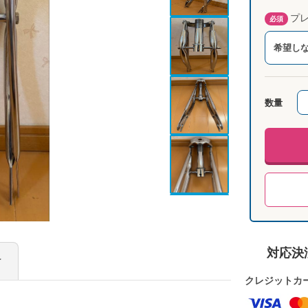
プレ
必須
希望し
数量
対応決
け
クレジットカ