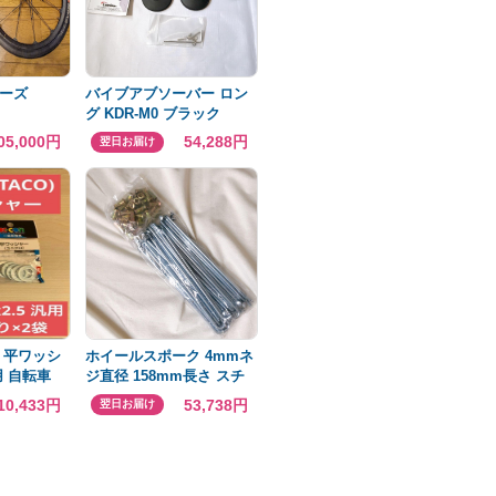
ザーズ
バイブアブソーバー ロン
グ KDR-M0 ブラック
17mm 振動吸収
05,000円
54,288円
翌日お届け
 平ワッシ
ホイールスポーク 4mmネ
 自転車
ジ直径 158mm長さ スチ
売 汎用
ール クロム 36個入
10,433円
53,738円
翌日お届け